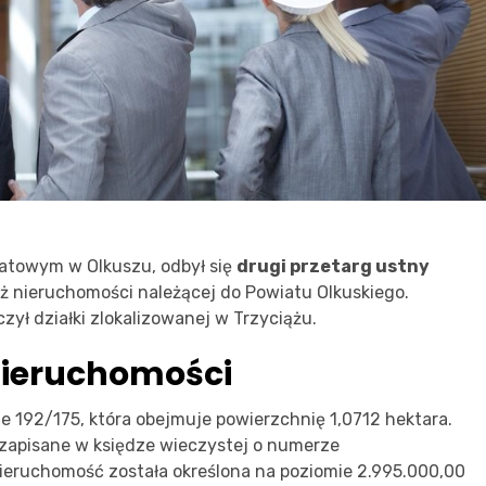
iatowym w Olkuszu, odbył się
drugi przetarg ustny
aż nieruchomości należącej do Powiatu Olkuskiego.
czył działki zlokalizowanej w Trzyciążu.
nieruchomości
e 192/175, która obejmuje powierzchnię 1,0712 hektara.
ą zapisane w księdze wieczystej o numerze
eruchomość została określona na poziomie 2.995.000,00