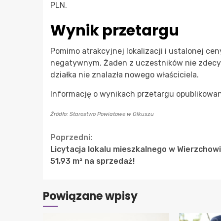
PLN.
Wynik przetargu
Pomimo atrakcyjnej lokalizacji i ustalonej c
negatywnym. Żaden z uczestników nie zdecyd
działka nie znalazła nowego właściciela.
Informację o wynikach przetargu opublikowan
Źródło: Starostwo Powiatowe w Olkuszu
Continue
Poprzedni:
Licytacja lokalu mieszkalnego w Wierzchowi
Reading
51,93 m² na sprzedaż!
Powiązane wpisy