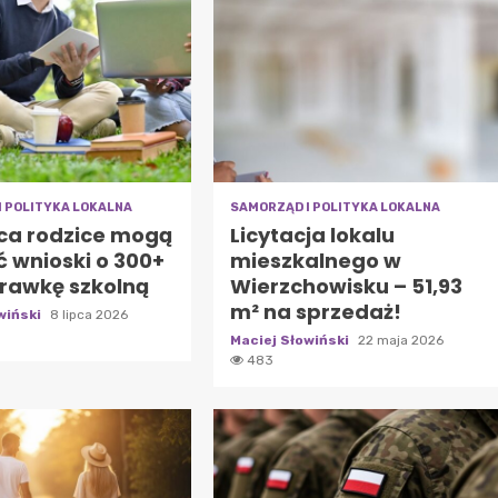
I POLITYKA LOKALNA
SAMORZĄD I POLITYKA LOKALNA
pca rodzice mogą
Licytacja lokalu
 wnioski o 300+
mieszkalnego w
rawkę szkolną
Wierzchowisku – 51,93
m² na sprzedaż!
wiński
8 lipca 2026
Maciej Słowiński
22 maja 2026
483