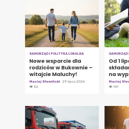
SAMORZĄD I POLITYKA LOKALNA
SAMORZĄD 
Nowe wsparcie dla
Od 1 li
rodziców w Bukownie –
składać
witajcie Maluchy!
na wyp
Maciej Słowiński
29 lipca 2026
Maciej Sło
52
141