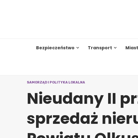
Skip
to
content
Bezpieczeństwo
Transport
Mias
SAMORZĄD I POLITYKA LOKALNA
Nieudany II p
sprzedaż nie