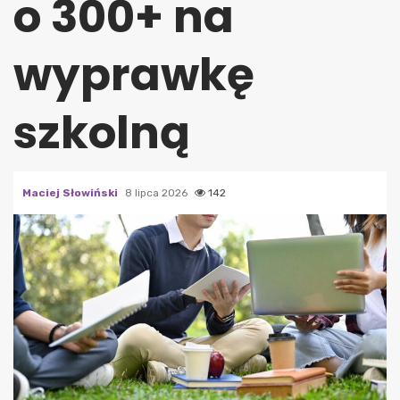
o 300+ na
wyprawkę
szkolną
Maciej Słowiński
8 lipca 2026
142