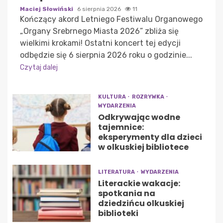
Maciej Słowiński
6 sierpnia 2026
11
Kończący akord Letniego Festiwalu Organowego
„Organy Srebrnego Miasta 2026” zbliża się
wielkimi krokami! Ostatni koncert tej edycji
odbędzie się 6 sierpnia 2026 roku o godzinie...
Czytaj dalej
KULTURA
ROZRYWKA
WYDARZENIA
Odkrywając wodne
tajemnice:
eksperymenty dla dzieci
w olkuskiej bibliotece
LITERATURA
WYDARZENIA
Literackie wakacje:
spotkania na
dziedzińcu olkuskiej
biblioteki