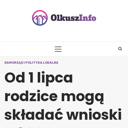
Skip
to
content
PRIMARY
MENU
SAMORZĄD I POLITYKA LOKALNA
Od 1 lipca
rodzice mogą
składać wnioski