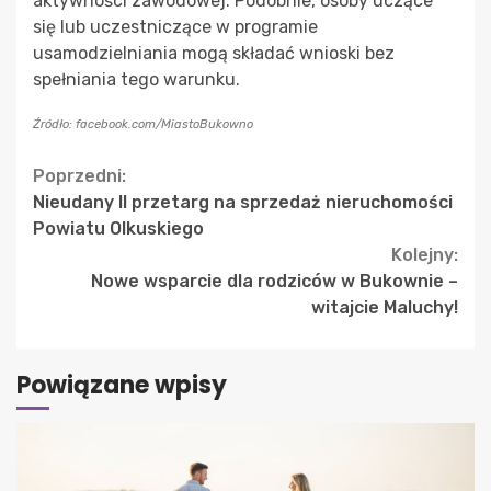
aktywności zawodowej. Podobnie, osoby uczące
się lub uczestniczące w programie
usamodzielniania mogą składać wnioski bez
spełniania tego warunku.
Źródło: facebook.com/MiastoBukowno
Continue
Poprzedni:
Nieudany II przetarg na sprzedaż nieruchomości
Reading
Powiatu Olkuskiego
Kolejny:
Nowe wsparcie dla rodziców w Bukownie –
witajcie Maluchy!
Powiązane wpisy