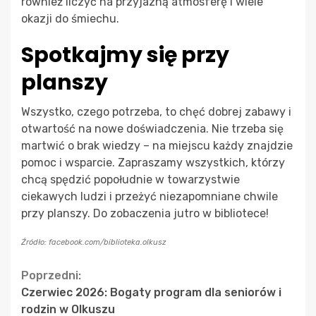
również liczyć na przyjazną atmosferę i wiele
okazji do śmiechu.
Spotkajmy się przy
planszy
Wszystko, czego potrzeba, to chęć dobrej zabawy i
otwartość na nowe doświadczenia. Nie trzeba się
martwić o brak wiedzy – na miejscu każdy znajdzie
pomoc i wsparcie. Zapraszamy wszystkich, którzy
chcą spędzić popołudnie w towarzystwie
ciekawych ludzi i przeżyć niezapomniane chwile
przy planszy. Do zobaczenia jutro w bibliotece!
Źródło: facebook.com/biblioteka.olkusz
Continue
Poprzedni:
Czerwiec 2026: Bogaty program dla seniorów i
Reading
rodzin w Olkuszu