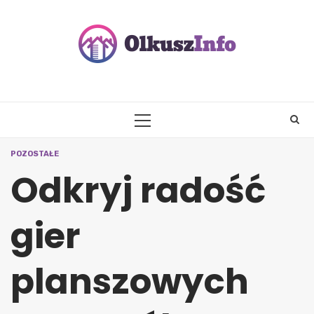
Skip
to
content
PRIMARY
MENU
POZOSTAŁE
Odkryj radość
gier
planszowych