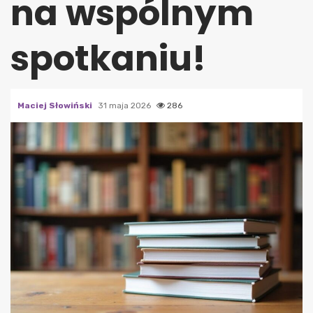
na wspólnym
spotkaniu!
Maciej Słowiński
31 maja 2026
286