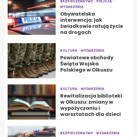
BEZPIECZEŃSTWO
POLICJA
WYDARZENIA
Obywatelska
interwencja: jak
świadkowie ratują życie
na drogach
KULTURA
WYDARZENIA
Powiatowe obchody
Święta Wojska
Polskiego w Olkuszu
KULTURA
WYDARZENIA
Rewitalizacja biblioteki
w Olkuszu: zmiany w
wypożyczaniu i
warsztatach dla dzieci
BEZPIECZEŃSTWO
WYDARZENIA