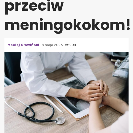
przeciw
meningokokom!
Maciej Słowiński
8 maja 2026
204