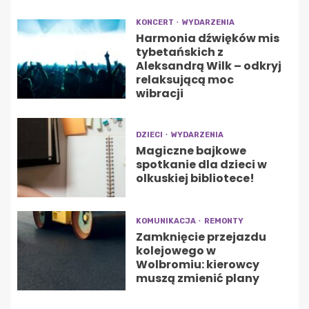
KONCERT
WYDARZENIA
Harmonia dźwięków mis
tybetańskich z
Aleksandrą Wilk – odkryj
relaksującą moc
wibracji
DZIECI
WYDARZENIA
Magiczne bajkowe
spotkanie dla dzieci w
olkuskiej bibliotece!
KOMUNIKACJA
REMONTY
Zamknięcie przejazdu
kolejowego w
Wolbromiu: kierowcy
muszą zmienić plany