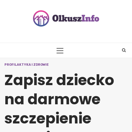
Skip
to
content
PRIMARY
MENU
PROFILAKTYKA I ZDROWIE
Zapisz dziecko
na darmowe
szczepienie