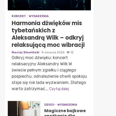
KONCERT
WYDARZENIA
Harmonia dźwięków mis
tybetańskich z
Aleksandrą Wilk – odkryj
relaksującą moc wibracji
Maciej Słowiński
8 sierpnia 2026
12
Odkryj moc dźwięku: koncert
relaksacyjny Aleksandry Wilk W
świecie pełnym zgiełku i ciągłego
pośpiechu, odnalezienie chwili spokoju
staje się nie lada wyzwaniem. Dlatego
warto zatrzymać...
Czytaj dalej
DZIECI
WYDARZENIA
Magiczne bajkowe
spotkanie dla