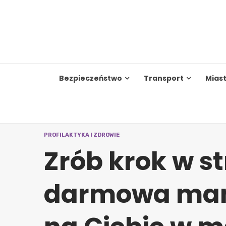
Skip
to
content
Bezpieczeństwo
Transport
Mias
PROFILAKTYKA I ZDROWIE
Zrób krok w s
darmowa mam