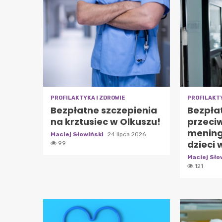
PROFILAKTYKA I ZDROWIE
PROFILAKTY
Bezpłatne szczepienia
Bezpła
na krztusiec w Olkuszu!
przeci
mening
Maciej Słowiński
24 lipca 2026
dzieci 
99
Maciej Sło
121