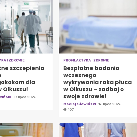
KA I ZDROWIE
PROFILAKTYKA I ZDROWIE
tne szczepienia
Bezpłatne badania
w
wczesnego
okokom dla
wykrywania raka płuca
w Olkuszu!
w Olkuszu – zadbaj o
swoje zdrowie!
wiński
17 lipca 2026
Maciej Słowiński
16 lipca 2026
107