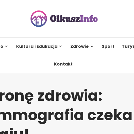
to
Kultura i Edukacja
Zdrowie
Sport
Tury
Kontakt
tronę zdrowia:
mografia czeka