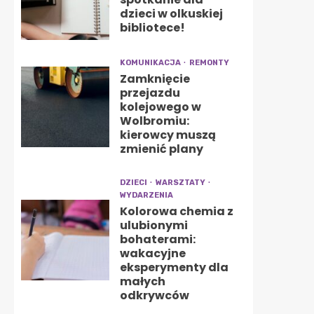
dzieci w olkuskiej
bibliotece!
KOMUNIKACJA
REMONTY
Zamknięcie
przejazdu
kolejowego w
Wolbromiu:
kierowcy muszą
zmienić plany
DZIECI
WARSZTATY
WYDARZENIA
Kolorowa chemia z
ulubionymi
bohaterami:
wakacyjne
eksperymenty dla
małych
odkrywców