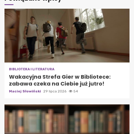
BIBLIOTEKA I LITERATURA
Wakacyjna Strefa Gier w Bibliotece:
zabawa czeka na Ciebie już jutro!
Maciej Słowiński
29 lipca 2026
54