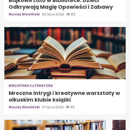
Bajkowe Lato w Bibliotece: Dzieci
Odkrywają Magię Opowieści i Zabawy
Maciej Słowiński
22 lipca 2026
83
BIBLIOTEKA I LITERATURA
Mroczne intrygi i kreatywne warsztaty w
olkuskim klubie książki
Maciej Słowiński
21 lipca 2026
82