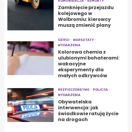
KOMUNIKACJA
REMONTY
Zamknięcie przejazdu
kolejowego w
Wolbromiu: kierowcy
muszą zmienić plany
DZIECI
WARSZTATY
WYDARZENIA
Kolorowa chemia z
ulubionymi bohaterami:
wakacyjne
eksperymenty dla
małych odkrywców
BEZPIECZEŃSTWO
POLICJA
WYDARZENIA
Obywatelska
interwencja: jak
świadkowie ratują życie
na drogach