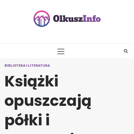
Skip
to
content
PRIMARY
MENU
BIBLIOTEKA I LITERATURA
Książki
opuszczają
półki i