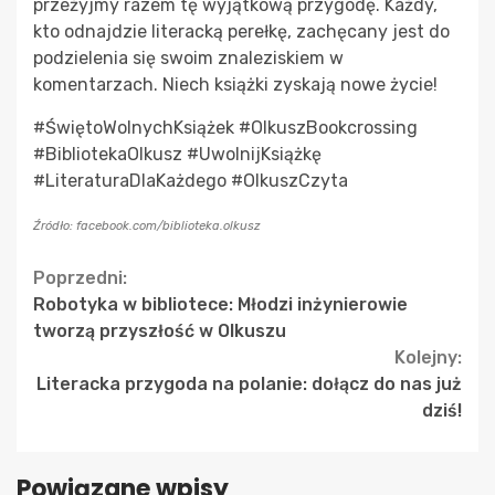
przeżyjmy razem tę wyjątkową przygodę. Każdy,
kto odnajdzie literacką perełkę, zachęcany jest do
podzielenia się swoim znaleziskiem w
komentarzach. Niech książki zyskają nowe życie!
#ŚwiętoWolnychKsiążek #OlkuszBookcrossing
#BibliotekaOlkusz #UwolnijKsiążkę
#LiteraturaDlaKażdego #OlkuszCzyta
Źródło: facebook.com/biblioteka.olkusz
Continue
Poprzedni:
Robotyka w bibliotece: Młodzi inżynierowie
Reading
tworzą przyszłość w Olkuszu
Kolejny:
Literacka przygoda na polanie: dołącz do nas już
dziś!
Powiązane wpisy