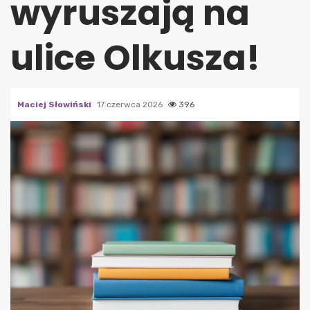
wyruszają na
ulice Olkusza!
Maciej Słowiński
17 czerwca 2026
396