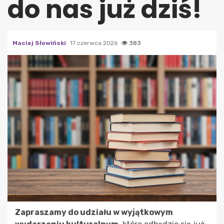
do nas już dziś!
Maciej Słowiński
17 czerwca 2026
383
Zapraszamy do udziału w wyjątkowym