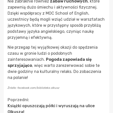
Nie zabraknie również
zabaw ruchowych
, które
zapewnią dużo śmiechu i aktywności fizycznej.
Dzięki współpracy z MOC School of English,
uczestnicy będą mogli wziąć udział w warsztatach
językowych, które w przystępny sposób przybliżą
podstawy języka angielskiego, czyniąc naukę
przyjemną i efektywną.
Nie przegap tej wyjątkowej okazji do spędzenia
czasu w gronie ludzi o podobnych
zainteresowaniach.
Pogoda zapowiada się
sprzyjająco
, więc warto zarezerwować sobie te
dwie godziny na kulturalny relaks. Do zobaczenia
na polanie!
Źródło: facebook.com/biblioteka.olkusz
Continue
Poprzedni:
Książki opuszczają półki i wyruszają na ulice
Reading
Olkusza!