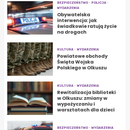
BEZPIECZEŃSTWO
POLICJA
WYDARZENIA
Obywatelska
interwencja: jak
świadkowie ratują życie
na drogach
KULTURA
WYDARZENIA
Powiatowe obchody
Święta Wojska
Polskiego w Olkuszu
KULTURA
WYDARZENIA
Rewitalizacja biblioteki
w Olkuszu: zmiany w
wypożyczaniu i
warsztatach dla dzieci
BEZPIECZEŃSTWO
WYDARZENIA