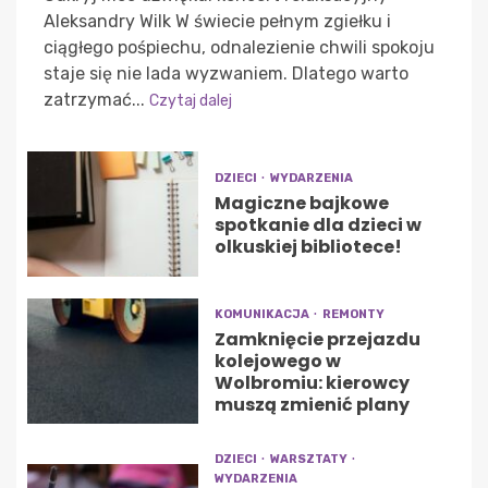
Aleksandry Wilk W świecie pełnym zgiełku i
ciągłego pośpiechu, odnalezienie chwili spokoju
staje się nie lada wyzwaniem. Dlatego warto
zatrzymać...
Czytaj dalej
DZIECI
WYDARZENIA
Magiczne bajkowe
spotkanie dla dzieci w
olkuskiej bibliotece!
KOMUNIKACJA
REMONTY
Zamknięcie przejazdu
kolejowego w
Wolbromiu: kierowcy
muszą zmienić plany
DZIECI
WARSZTATY
WYDARZENIA