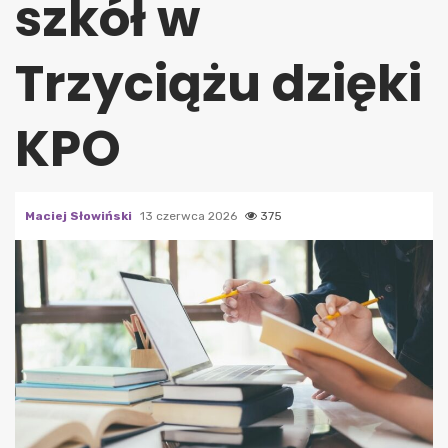
szkół w
Trzyciążu dzięki
KPO
Maciej Słowiński
13 czerwca 2026
375