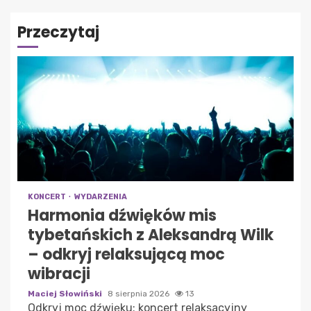
Przeczytaj
KONCERT
WYDARZENIA
Harmonia dźwięków mis
tybetańskich z Aleksandrą Wilk
– odkryj relaksującą moc
wibracji
Maciej Słowiński
8 sierpnia 2026
13
Odkryj moc dźwięku: koncert relaksacyjny