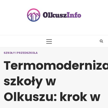
Skip
to
content
PRIMARY
MENU
SZKOŁY I PRZEDSZKOLA
Termomoderniza
szkoły w
Olkuszu: krok w