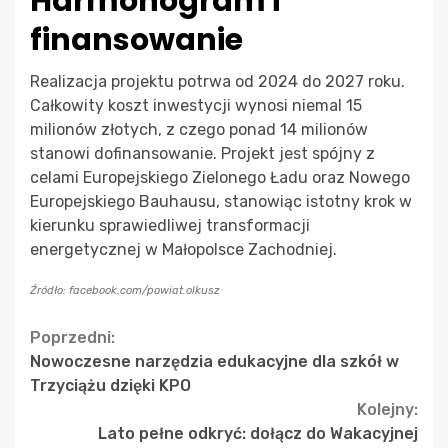
Harmonogram i
finansowanie
Realizacja projektu potrwa od 2024 do 2027 roku.
Całkowity koszt inwestycji wynosi niemal 15
milionów złotych, z czego ponad 14 milionów
stanowi dofinansowanie. Projekt jest spójny z
celami Europejskiego Zielonego Ładu oraz Nowego
Europejskiego Bauhausu, stanowiąc istotny krok w
kierunku sprawiedliwej transformacji
energetycznej w Małopolsce Zachodniej.
Źródło: facebook.com/powiat.olkusz
Continue
Poprzedni:
Nowoczesne narzędzia edukacyjne dla szkół w
Reading
Trzyciążu dzięki KPO
Kolejny:
Lato pełne odkryć: dołącz do Wakacyjnej