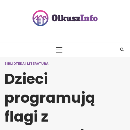
Skip
to
content
PRIMARY
MENU
BIBLIOTEKA I LITERATURA
Dzieci
programują
flagi z