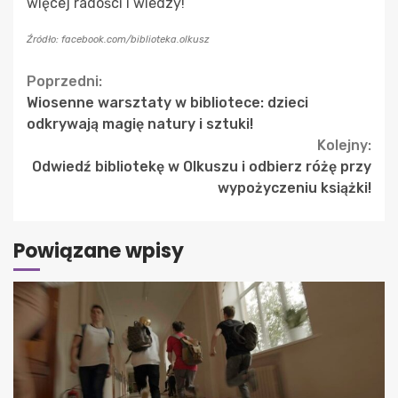
więcej radości i wiedzy!
Źródło: facebook.com/biblioteka.olkusz
Continue
Poprzedni:
Wiosenne warsztaty w bibliotece: dzieci
Reading
odkrywają magię natury i sztuki!
Kolejny:
Odwiedź bibliotekę w Olkuszu i odbierz różę przy
wypożyczeniu książki!
Powiązane wpisy