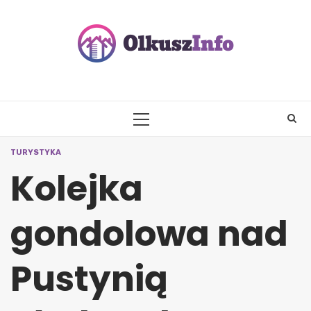
Skip
to
content
PRIMARY
MENU
TURYSTYKA
Kolejka
gondolowa nad
Pustynią