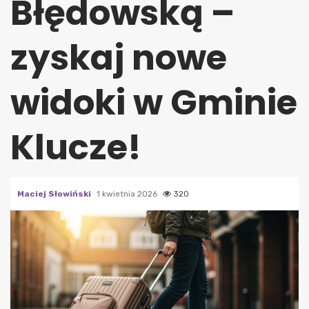
Błędowską –
zyskaj nowe
widoki w Gminie
Klucze!
Maciej Słowiński
1 kwietnia 2026
320