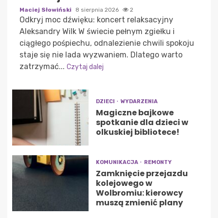
Maciej Słowiński
8 sierpnia 2026
2
Odkryj moc dźwięku: koncert relaksacyjny
Aleksandry Wilk W świecie pełnym zgiełku i
ciągłego pośpiechu, odnalezienie chwili spokoju
staje się nie lada wyzwaniem. Dlatego warto
zatrzymać...
Czytaj dalej
DZIECI
WYDARZENIA
Magiczne bajkowe
spotkanie dla dzieci w
olkuskiej bibliotece!
KOMUNIKACJA
REMONTY
Zamknięcie przejazdu
kolejowego w
Wolbromiu: kierowcy
muszą zmienić plany