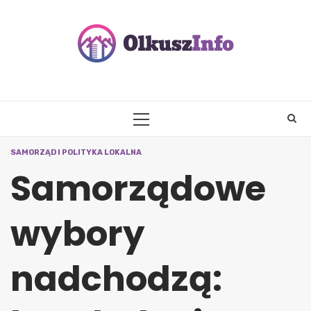
Skip
to
content
PRIMARY
MENU
SAMORZĄD I POLITYKA LOKALNA
Samorządowe
wybory
nadchodzą: