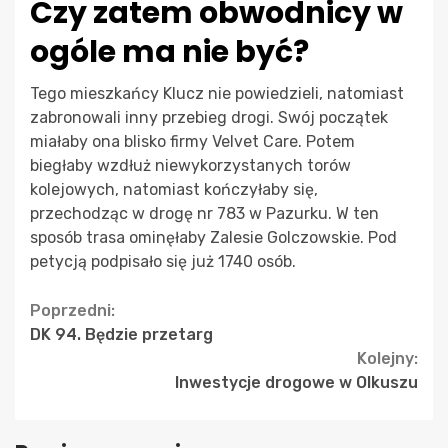
Czy zatem obwodnicy w
ogóle ma nie być?
Tego mieszkańcy Klucz nie powiedzieli, natomiast
zabronowali inny przebieg drogi. Swój początek
miałaby ona blisko firmy Velvet Care. Potem
biegłaby wzdłuż niewykorzystanych torów
kolejowych, natomiast kończyłaby się,
przechodząc w drogę nr 783 w Pazurku. W ten
sposób trasa ominęłaby Zalesie Golczowskie. Pod
petycją podpisało się już 1740 osób.
Continue
Poprzedni:
DK 94. Będzie przetarg
Reading
Kolejny:
Inwestycje drogowe w Olkuszu