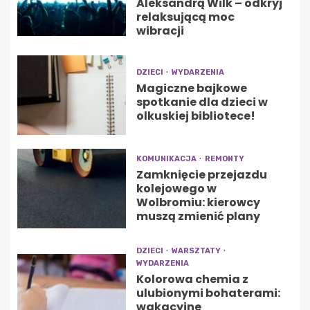
Aleksandrą Wilk – odkryj
relaksującą moc
wibracji
DZIECI
WYDARZENIA
Magiczne bajkowe
spotkanie dla dzieci w
olkuskiej bibliotece!
KOMUNIKACJA
REMONTY
Zamknięcie przejazdu
kolejowego w
Wolbromiu: kierowcy
muszą zmienić plany
DZIECI
WARSZTATY
WYDARZENIA
Kolorowa chemia z
ulubionymi bohaterami:
wakacyjne