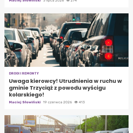
Maciej Słowiński
3 lipca 2026
274
DROGI I REMONTY
Uwaga kierowcy! Utrudnienia w ruchu w
gminie Trzyciąż z powodu wyścigu
kolarskiego!
Maciej Słowiński
19 czerwca 2026
413