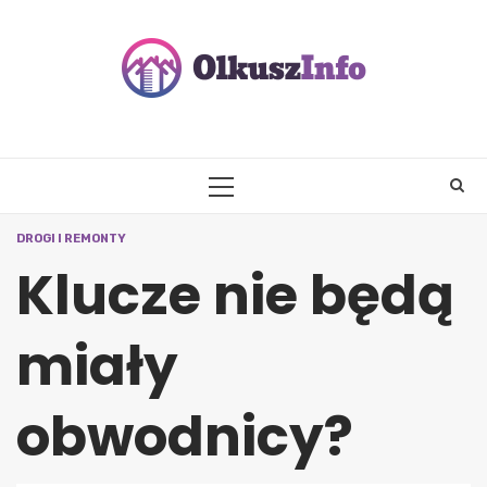
Skip
to
content
PRIMARY
MENU
DROGI I REMONTY
Klucze nie będą
miały
obwodnicy?