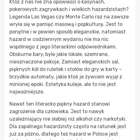
Któż z nas nie zna opowieści o kasynach,
pokerowych zagrywkach i wielkich hazardzistach?
Legenda Las Vegas czy Monte Carlo raz na zawsze
wryła się w pamięć masową i popkulturę. Jest to
ponętne i w pewien sposób eleganckie, natomiast
hazard w codziennym wydaniu nie ma nic
wspólnego z jego literackimi odpowiednikami.
Obskurne bary, byle jakie lokale, szemrane,
nieoznaczone pokoje. Zamiast eleganckich sal,
pięknych kół do ruletek i stołów do gry w karty –
brzydkie automaty, jakie ktoś je żywcem wyjął z
minionej epoki. Estetyka kuleje, ale to nie jest
najważniejsze.
Nawet ten literacko piękny hazard stanowi
zagrożenie dla człowieka. Jest to nawyk
uzależniający nie słabiej niż alkohol czy narkotyki.
Dla zapalnego hazardzisty często na ratunek jest
już za późno, dlatego też hazard w Polsce jest