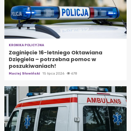
KRONIKA POLICYJNA
Zaginięcie 16-letniego Oktawiana
Dzięgiela – potrzebna pomoc w
poszukiwaniach!
Maciej Słowiński
15 lipca 2026
678