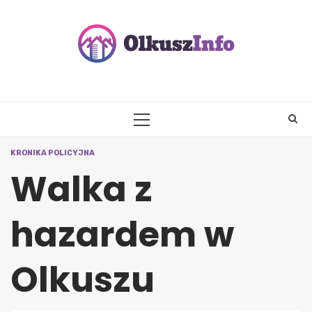
Skip
to
content
PRIMARY
MENU
KRONIKA POLICYJNA
Walka z
hazardem w
Olkuszu