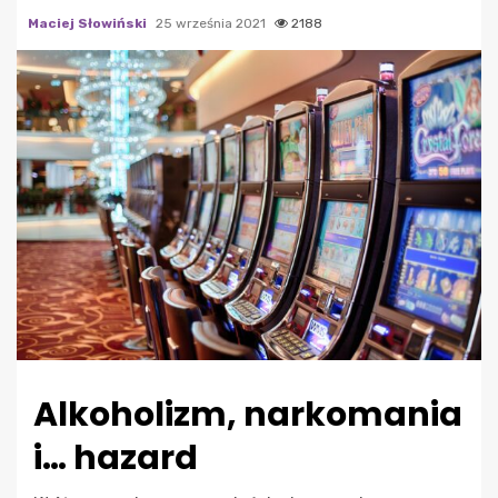
Maciej Słowiński
25 września 2021
2188
Alkoholizm, narkomania
i… hazard