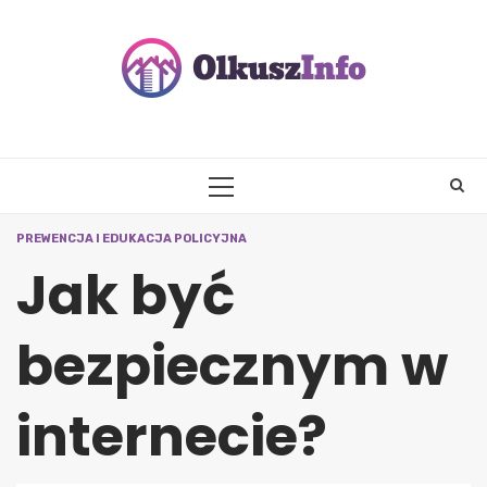
Skip
to
content
PRIMARY
MENU
PREWENCJA I EDUKACJA POLICYJNA
Jak być
bezpiecznym w
internecie?