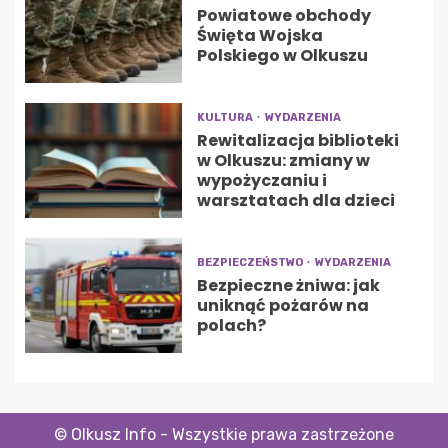
Powiatowe obchody
Święta Wojska
Polskiego w Olkuszu
KULTURA
WYDARZENIA
Rewitalizacja biblioteki
w Olkuszu: zmiany w
wypożyczaniu i
warsztatach dla dzieci
BEZPIECZEŃSTWO
WYDARZENIA
Bezpieczne żniwa: jak
uniknąć pożarów na
polach?
© Olkusz Info - Wszystkie prawa zastrzeżone