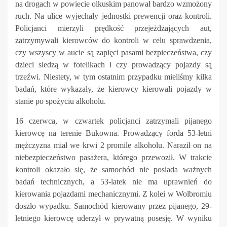
na drogach w powiecie olkuskim panował bardzo wzmożony
ruch. Na ulice wyjechały jednostki prewencji oraz kontroli.
Policjanci mierzyli prędkość przejeżdżających aut,
zatrzymywali kierowców do kontroli w celu sprawdzenia,
czy wszyscy w aucie są zapięci pasami bezpieczeństwa, czy
dzieci siedzą w fotelikach i czy prowadzący pojazdy są
trzeźwi. Niestety, w tym ostatnim przypadku mieliśmy kilka
badań, które wykazały, że kierowcy kierowali pojazdy w
stanie po spożyciu alkoholu.
16 czerwca, w czwartek policjanci zatrzymali pijanego
kierowcę na terenie Bukowna. Prowadzący forda 53-letni
mężczyzna miał we krwi 2 promile alkoholu. Naraził on na
niebezpieczeństwo pasażera, którego przewoził. W trakcie
kontroli okazało się, że samochód nie posiada ważnych
badań technicznych, a 53-latek nie ma uprawnień do
kierowania pojazdami mechanicznymi. Z kolei w Wolbromiu
doszło wypadku. Samochód kierowany przez pijanego, 29-
letniego kierowcę uderzył w prywatną posesję. W wyniku