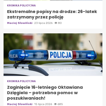
KRONIKA POLICYJNA
Ekstremalne popisy na drodze: 26-latek
zatrzymany przez policję
Maciej Słowiński
23 lipca 2026
80
KRONIKA POLICYJNA
Zaginięcie 16-letniego Oktawiana
Dzięgiela – potrzebna pomoc w
poszukiwaniach!
Maciej Słowiński
15 lipca 2026
685