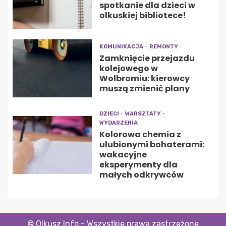
spotkanie dla dzieci w
olkuskiej bibliotece!
KOMUNIKACJA
REMONTY
Zamknięcie przejazdu
kolejowego w
Wolbromiu: kierowcy
muszą zmienić plany
DZIECI
WARSZTATY
WYDARZENIA
Kolorowa chemia z
ulubionymi bohaterami:
wakacyjne
eksperymenty dla
małych odkrywców
© Olkusz Info - Wszystkie prawa zastrzeżone