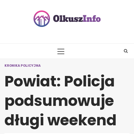
Skip
to
content
PRIMARY
MENU
KRONIKA POLICYJNA
Powiat: Policja
podsumowuje
długi weekend