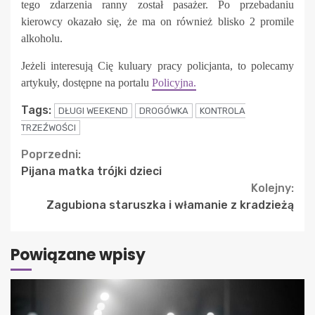
tego zdarzenia ranny został pasażer. Po przebadaniu
kierowcy okazało się, że ma on również blisko 2 promile
alkoholu.
Jeżeli interesują Cię kuluary pracy policjanta, to polecamy
artykuły, dostępne na portalu
Policyjna.
Tags:
DŁUGI WEEKEND
DROGÓWKA
KONTROLA
TRZEŹWOŚCI
Continue
Poprzedni:
Pijana matka trójki dzieci
Reading
Kolejny:
Zagubiona staruszka i włamanie z kradzieżą
Powiązane wpisy