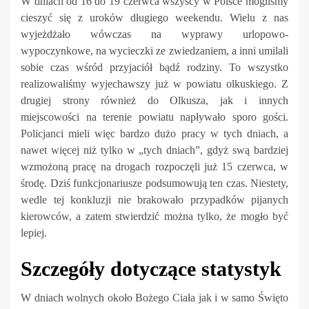
W dniach od 16 do 19 czerwca wszyscy w Polsce mogliśmy
cieszyć się z uroków długiego weekendu. Wielu z nas
wyjeżdżało wówczas na wyprawy urlopowo-
wypoczynkowe, na wycieczki ze zwiedzaniem, a inni umilali
sobie czas wśród przyjaciół bądź rodziny. To wszystko
realizowaliśmy wyjechawszy już w powiatu olkuskiego. Z
drugiej strony również do Olkusza, jak i innych
miejscowości na terenie powiatu napływało sporo gości.
Policjanci mieli więc bardzo dużo pracy w tych dniach, a
nawet więcej niż tylko w „tych dniach”, gdyż swą bardziej
wzmożoną pracę na drogach rozpoczęli już 15 czerwca, w
środę. Dziś funkcjonariusze podsumowują ten czas. Niestety,
wedle tej konkluzji nie brakowało przypadków pijanych
kierowców, a zatem stwierdzić można tylko, że mogło być
lepiej.
Szczegóły dotyczące statystyk
W dniach wolnych około Bożego Ciała jak i w samo Święto