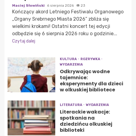
Maciej Słowiński
6 sierpnia 2026
23
Kończący akord Letniego Festiwalu Organowego
„Organy Srebrnego Miasta 2026” zbliża się
wielkimi krokami! Ostatni koncert tej edycji
odbędzie się 6 sierpnia 2026 roku o godzinie...
Czytaj dalej
KULTURA
ROZRYWKA
WYDARZENIA
Odkrywając wodne
tajemnice:
eksperymenty dla dzieci
w olkuskiej bibliotece
LITERATURA
WYDARZENIA
Literackie wakacje:
spotkania na
dziedzińcu olkuskiej
biblioteki