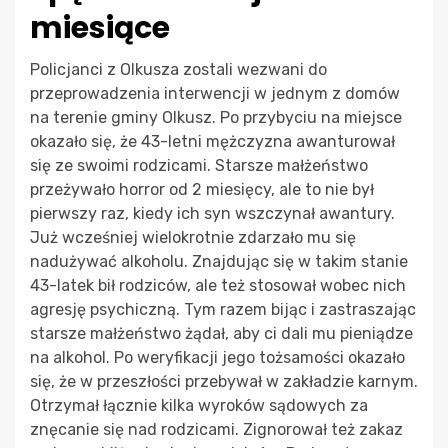
miesiące
Policjanci z Olkusza zostali wezwani do
przeprowadzenia interwencji w jednym z domów
na terenie gminy Olkusz. Po przybyciu na miejsce
okazało się, że 43-letni mężczyzna awanturował
się ze swoimi rodzicami. Starsze małżeństwo
przeżywało horror od 2 miesięcy, ale to nie był
pierwszy raz, kiedy ich syn wszczynał awantury.
Już wcześniej wielokrotnie zdarzało mu się
nadużywać alkoholu. Znajdując się w takim stanie
43-latek bił rodziców, ale też stosował wobec nich
agresję psychiczną. Tym razem bijąc i zastraszając
starsze małżeństwo żądał, aby ci dali mu pieniądze
na alkohol. Po weryfikacji jego tożsamości okazało
się, że w przeszłości przebywał w zakładzie karnym.
Otrzymał łącznie kilka wyroków sądowych za
znęcanie się nad rodzicami. Zignorował też zakaz