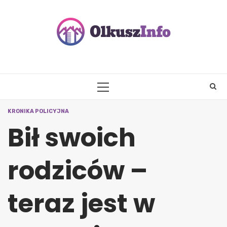
Skip
to
content
PRIMARY
MENU
KRONIKA POLICYJNA
Bił swoich
rodziców –
teraz jest w