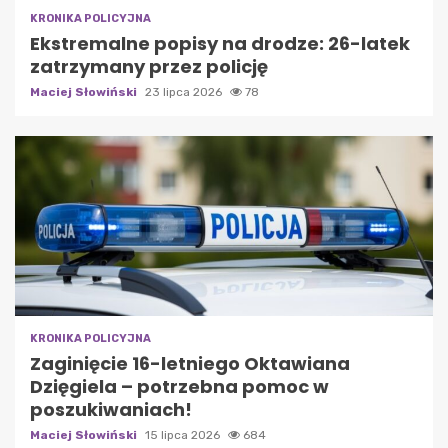
KRONIKA POLICYJNA
Ekstremalne popisy na drodze: 26-latek
zatrzymany przez policję
Maciej Słowiński
23 lipca 2026
78
KRONIKA POLICYJNA
Zaginięcie 16-letniego Oktawiana
Dzięgiela – potrzebna pomoc w
poszukiwaniach!
Maciej Słowiński
15 lipca 2026
684