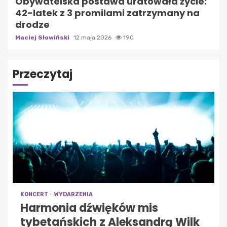
Obywatelska postawa uratowała życie:
42-latek z 3 promilami zatrzymany na
drodze
Maciej Słowiński
12 maja 2026
190
Przeczytaj
KONCERT
WYDARZENIA
Harmonia dźwięków mis
tybetańskich z Aleksandrą Wilk