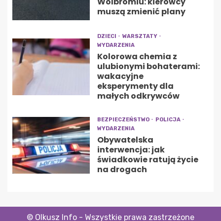
Wolbromiu: kierowcy
muszą zmienić plany
DZIECI
WARSZTATY
WYDARZENIA
Kolorowa chemia z
ulubionymi bohaterami:
wakacyjne
eksperymenty dla
małych odkrywców
BEZPIECZEŃSTWO
POLICJA
WYDARZENIA
Obywatelska
interwencja: jak
świadkowie ratują życie
na drogach
© Olkusz Info - Wszystkie prawa zastrzeżone