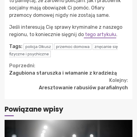
to pamiętaj, że zarówno policjant jak i pracownik
socjalny mają obowiązek Ci pomóc. Ofiary
przemocy domowej nigdy nie zostają same.
Jeśli interesują Cię sprawy kryminalne z naszego
regionu, to koniecznie sięgnij do
tego artykułu
.
Tags:
policja Olkusz
przemoc domowa
znęcanie się
fizyczne i psychiczne
Continue
Poprzedni:
Zagubiona staruszka i włamanie z kradzieżą
Reading
Kolejny:
Aresztowanie rabusiów parafialnych
Powiązane wpisy