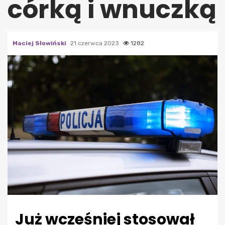
córką i wnuczką
Maciej Słowiński
21 czerwca 2023
1282
Już wcześniej stosował