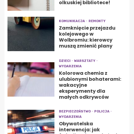
olkuskiej bibliotece!
KOMUNIKACJA
REMONTY
Zamknięcie przejazdu
kolejowego w
Wolbromiu: kierowcy
muszą zmienić plany
DZIECI
WARSZTATY
WYDARZENIA
Kolorowa chemia z
ulubionymi bohaterami:
wakacyjne
eksperymenty dla
małych odkrywców
BEZPIECZEŃSTWO
POLICJA
WYDARZENIA
Obywatelska
interwencja: jak