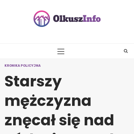
Skip
to
content
PRIMARY
MENU
KRONIKA POLICYJNA
Starszy
mężczyzna
znęcał się nad