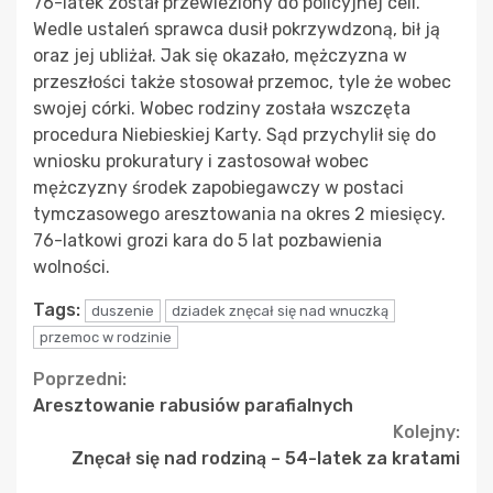
76-latek został przewieziony do policyjnej celi.
Wedle ustaleń sprawca dusił pokrzywdzoną, bił ją
oraz jej ubliżał. Jak się okazało, mężczyzna w
przeszłości także stosował przemoc, tyle że wobec
swojej córki. Wobec rodziny została wszczęta
procedura Niebieskiej Karty. Sąd przychylił się do
wniosku prokuratury i zastosował wobec
mężczyzny środek zapobiegawczy w postaci
tymczasowego aresztowania na okres 2 miesięcy.
76-latkowi grozi kara do 5 lat pozbawienia
wolności.
Tags:
duszenie
dziadek znęcał się nad wnuczką
przemoc w rodzinie
Continue
Poprzedni:
Aresztowanie rabusiów parafialnych
Reading
Kolejny:
Znęcał się nad rodziną – 54-latek za kratami