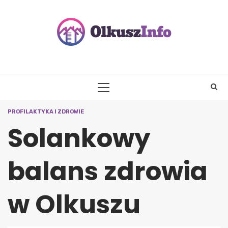
Skip
to
content
PRIMARY
MENU
PROFILAKTYKA I ZDROWIE
Solankowy
balans zdrowia
w Olkuszu