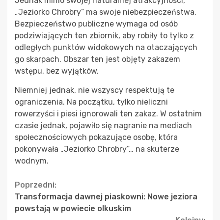
Jednak mimo swojej naturalnej atrakcyjności,
„Jeziorko Chrobry” ma swoje niebezpieczeństwa.
Bezpieczeństwo publiczne wymaga od osób
podziwiających ten zbiornik, aby robiły to tylko z
odległych punktów widokowych na otaczających
go skarpach. Obszar ten jest objęty zakazem
wstępu, bez wyjątków.
Niemniej jednak, nie wszyscy respektują te
ograniczenia. Na początku, tylko nieliczni
rowerzyści i piesi ignorowali ten zakaz. W ostatnim
czasie jednak, pojawiło się nagranie na mediach
społecznościowych pokazujące osobę, która
pokonywała „Jeziorko Chrobry”… na skuterze
wodnym.
Continue
Poprzedni:
Transformacja dawnej piaskowni: Nowe jeziora
Reading
powstają w powiecie olkuskim