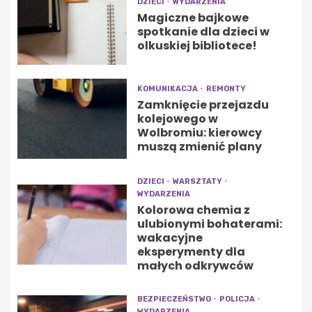
DZIECI
WYDARZENIA
Magiczne bajkowe
spotkanie dla dzieci w
olkuskiej bibliotece!
KOMUNIKACJA
REMONTY
Zamknięcie przejazdu
kolejowego w
Wolbromiu: kierowcy
muszą zmienić plany
DZIECI
WARSZTATY
WYDARZENIA
Kolorowa chemia z
ulubionymi bohaterami:
wakacyjne
eksperymenty dla
małych odkrywców
BEZPIECZEŃSTWO
POLICJA
WYDARZENIA