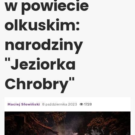
w powiecie
olkuskim:
narodziny
"Jeziorka
Chrobry"
Maciej Słowiński
8 października 2023
1728