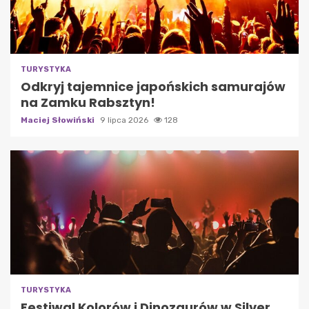
TURYSTYKA
Odkryj tajemnice japońskich samurajów
na Zamku Rabsztyn!
Maciej Słowiński
9 lipca 2026
128
TURYSTYKA
Festiwal Kolorów i Dinozaurów w Silver