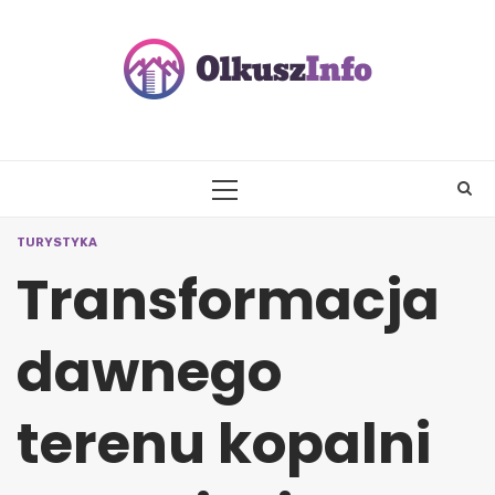
Skip
to
content
PRIMARY
MENU
TURYSTYKA
Transformacja
dawnego
terenu kopalni