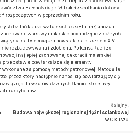
 proboszcza parafii w Porębie Górnej oraz Radosława Kuś –
ewództwa Małopolskiego. W trakcie spotkania dokonali
ałań rozpoczętych w poprzednim roku.
nych badań konserwatorskich odkryto na ścianach
ej zachowane warstwy malarskie pochodzące z różnych
iątynia na tym miejscu powstała na przełomie XIV
annie rozbudowywana i zdobiona. Po konsultacji ze
owacji najlepiej zachowanej dekoracji malarskiej
ta przedstawia powtarzające się elementy
y wykonane za pomocą metody patronowej. Metoda ta
e, przez który następnie nanosi się powtarzający się
i nawiązuje do wzorów dawnych tkanin, które były
nych kurdybanów.
Kolejny:
a
Budowa największej regionalnej tężni solankowej
w Olkuszu