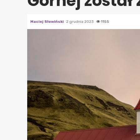
Górnej został
Maciej Słowiński
2 grudnia 2023
1155