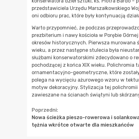
konserwatora dzieł sztuki, ks. Piotra Bardo –
przedstawiciela Urzędu Marszałkowskiego Woj
oni odbioru prac, które były kontynuacją dzi
Warto przypomnieć, że podczas przeprowadzo
prezbiterium i nawy kościoła w Porębie Górn
okresów historycznych. Pierwsza murowana św
wieku, a przez następne stulecia była nieust
służbami konserwatorskimi zdecydowano o ren
pochodzącej z końca XIX wieku. Polichromia 
ornamentacyjno-geometryczne, które został
polega na wycięciu ażurowego wzoru w tekturz
motyw dekoracyjny. Stylizacja tej polichromi
zawieszane na ścianach świątyni lub skórza
Continue
Poprzedni:
Nowa ścieżka pieszo-rowerowa i solankow
Reading
tężnia wkrótce otwarte dla mieszkańców