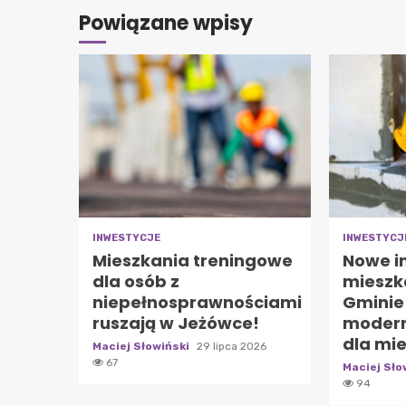
Powiązane wpisy
INWESTYCJE
INWESTYCJ
Mieszkania treningowe
Nowe i
dla osób z
mieszk
niepełnosprawnościami
Gminie
ruszają w Jeżówce!
modern
dla mi
Maciej Słowiński
29 lipca 2026
67
Maciej Sło
94