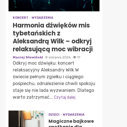
KONCERT
WYDARZENIA
Harmonia dźwięków mis
tybetańskich z
Aleksandrą Wilk – odkryj
relaksującą moc wibracji
Maciej Słowiński
8 sierpnia 2026
17
Odkryj moc dźwięku: koncert
relaksacyjny Aleksandry Wilk W
świecie pełnym zgiełku i ciągłego
pośpiechu, odnalezienie chwili spokoju
staje się nie lada wyzwaniem. Dlatego
warto zatrzymać...
Czytaj dalej
DZIECI
WYDARZENIA
Magiczne bajkowe
spotkanie dla