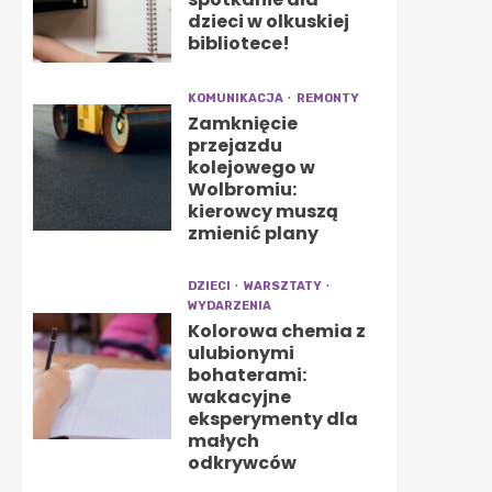
dzieci w olkuskiej
bibliotece!
KOMUNIKACJA
REMONTY
Zamknięcie
przejazdu
kolejowego w
Wolbromiu:
kierowcy muszą
zmienić plany
DZIECI
WARSZTATY
WYDARZENIA
Kolorowa chemia z
ulubionymi
bohaterami:
wakacyjne
eksperymenty dla
małych
odkrywców