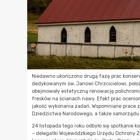
Niedawno ukończono drugą fazę prac konserw
dedykowanym św. Janowi Chrzcicielowi, poło
obejmowały estetyczną renowację polichromii 
fresków na ścianach nawy. Efekt prac ocenion
jakość wykonania zadań. Wspomniane prace zos
Dziedzictwa Narodowego, a także samorządu
24 listopada tego roku odbyło się spotkanie ko
– delegatki Wojewódzkiego Urzędu Ochrony 