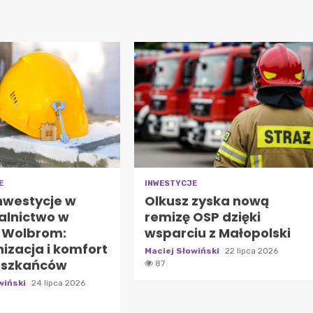
E
INWESTYCJE
nwestycje w
Olkusz zyska nową
alnictwo w
remizę OSP dzięki
 Wolbrom:
wsparciu z Małopolski
izacja i komfort
Maciej Słowiński
22 lipca 2026
eszkańców
87
wiński
24 lipca 2026