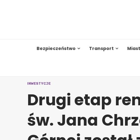
Skip
to
content
Bezpieczeństwo
Transport
Mias
INWESTYCJE
Drugi etap re
św. Jana Chrz