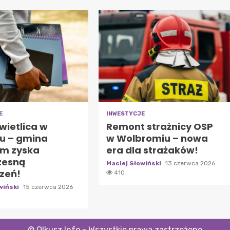
E
INWESTYCJE
wietlica w
Remont strażnicy OSP
u – gmina
w Wolbromiu – nowa
m zyska
era dla strażaków!
zesną
Maciej Słowiński
13 czerwca 2026
rzeń!
410
wiński
15 czerwca 2026
© Olkusz Info - Wszystkie prawa zastrzeżone