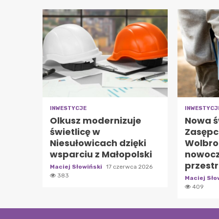
INWESTYCJE
INWESTYCJ
Olkusz modernizuje
Nowa ś
świetlicę w
Zasępc
Niesułowicach dzięki
Wolbro
wsparciu z Małopolski
nowoc
przest
Maciej Słowiński
17 czerwca 2026
383
Maciej Sło
409