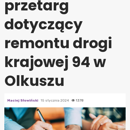
przetarg
dotyczący
remontu drogi
krajowej 94 w
Olkuszu
Maciej Słowiński
15 stycznia 2024
1378