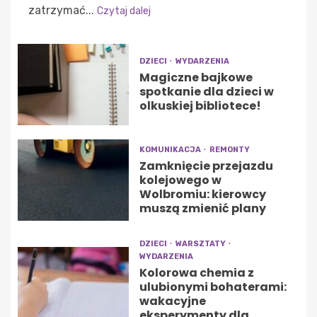
zatrzymać...
Czytaj dalej
DZIECI
WYDARZENIA
Magiczne bajkowe
spotkanie dla dzieci w
olkuskiej bibliotece!
KOMUNIKACJA
REMONTY
Zamknięcie przejazdu
kolejowego w
Wolbromiu: kierowcy
muszą zmienić plany
DZIECI
WARSZTATY
WYDARZENIA
Kolorowa chemia z
ulubionymi bohaterami:
wakacyjne
eksperymenty dla