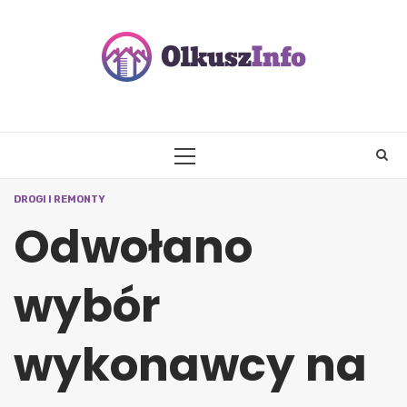
Skip
to
content
PRIMARY
MENU
DROGI I REMONTY
Odwołano
wybór
wykonawcy na