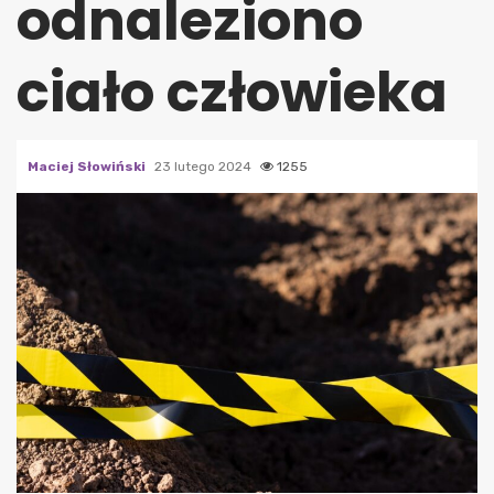
odnaleziono
ciało człowieka
Maciej Słowiński
23 lutego 2024
1255