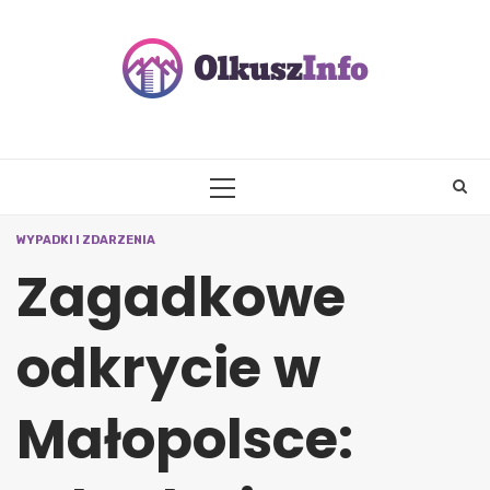
Skip
to
content
PRIMARY
MENU
WYPADKI I ZDARZENIA
Zagadkowe
odkrycie w
Małopolsce: