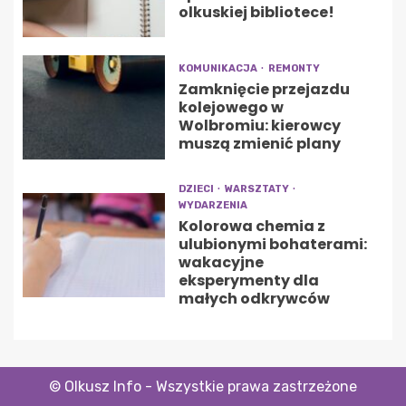
olkuskiej bibliotece!
KOMUNIKACJA
REMONTY
Zamknięcie przejazdu
kolejowego w
Wolbromiu: kierowcy
muszą zmienić plany
DZIECI
WARSZTATY
WYDARZENIA
Kolorowa chemia z
ulubionymi bohaterami:
wakacyjne
eksperymenty dla
małych odkrywców
© Olkusz Info - Wszystkie prawa zastrzeżone