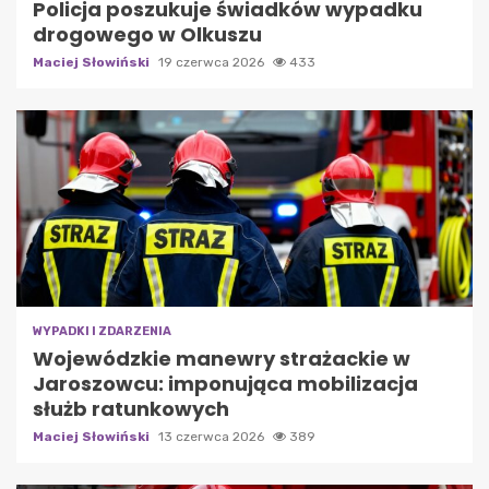
Policja poszukuje świadków wypadku
drogowego w Olkuszu
Maciej Słowiński
19 czerwca 2026
433
WYPADKI I ZDARZENIA
Wojewódzkie manewry strażackie w
Jaroszowcu: imponująca mobilizacja
służb ratunkowych
Maciej Słowiński
13 czerwca 2026
389