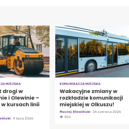
JA MIEJSKA
KOMUNIKACJA MIEJSKA
 drogi w
Wakacyjne zmiany w
nie i Olewinie –
rozkładzie komunikacji
w kursach linii
miejskiej w Olkuszu!
Maciej Słowiński
26 czerwca 2026
350
wiński
9 lipca 2026