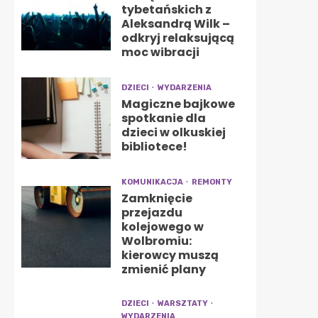
tybetańskich z
Aleksandrą Wilk –
odkryj relaksującą
moc wibracji
DZIECI
WYDARZENIA
Magiczne bajkowe
spotkanie dla
dzieci w olkuskiej
bibliotece!
KOMUNIKACJA
REMONTY
Zamknięcie
przejazdu
kolejowego w
Wolbromiu:
kierowcy muszą
zmienić plany
DZIECI
WARSZTATY
WYDARZENIA