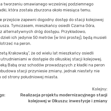
 na tworzeniu omawianego wcześniej podziemnego
adki, która została zburzona około miesiąca temu.
 przejście zapewni dogodny dostęp do stacji kolejowej
kusza. Tymczasem, mieszkańcy osiedli Czarna Góra,
 z alternatywnych dróg dostępu. Przykładowo,
zieli ich jedynie 50 metrów (w linii prostej), będą musieli
dotrzeć na peron.
etą Krakowską”, że od wielu lat mieszkańcy osiedli
utrudnieniami w dostępie do olkuskiej stacji kolejowej.
rzeką Babą oraz schodów prowadzących z kładki na peron
ebudowa stacji przyniesie zmiany, jednak niestety nie
 od strony południowej miasta.
Kolejny:
go:
Realizacja projektu modernizacyjnego stacji
kolejowej w Olkuszu: inwestycje i zmiany