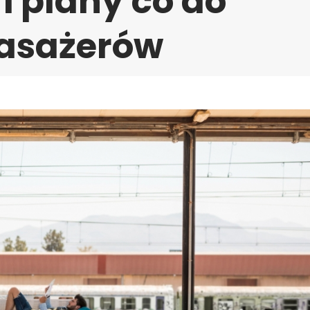
 plany co do
pasażerów