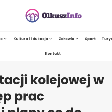
to
Kultura i Edukacja
Zdrowie
Sport
Tury
Kontakt
acji kolejowej w
ęp prac