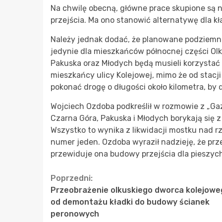
Na chwilę obecną, główne prace skupione są
przejścia. Ma ono stanowić alternatywę dla kł
Należy jednak dodać, że planowane podziemne
jedynie dla mieszkańców północnej części Ol
Pakuska oraz Młodych będą musieli korzystać
mieszkańcy ulicy Kolejowej, mimo że od stacji d
pokonać drogę o długości około kilometra, by 
Wojciech Ozdoba podkreślił w rozmowie z „Gaz
Czarna Góra, Pakuska i Młodych borykają się z 
Wszystko to wynika z likwidacji mostku nad 
numer jeden. Ozdoba wyraził nadzieję, że prz
przewiduje ona budowy przejścia dla pieszych
Continue
Poprzedni:
Przeobrażenie olkuskiego dworca kolejowe
Reading
od demontażu kładki do budowy ścianek
peronowych