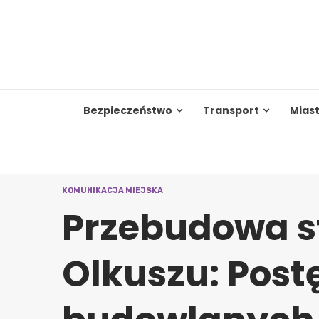
Skip
to
content
Bezpieczeństwo
Transport
Mias
KOMUNIKACJA MIEJSKA
Przebudowa st
Olkuszu: Post