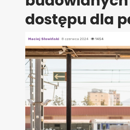
budowlanych i
dostępu dla 
Maciej Słowiński
8 czerwca 2024
1454