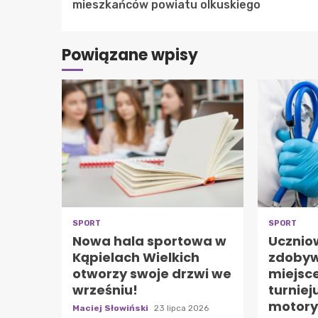
Reading
mieszkańców powiatu olkuskiego
Powiązane wpisy
SPORT
SPORT
Nowa hala sportowa w
Ucznio
Kąpielach Wielkich
zdobyw
otworzy swoje drzwi we
miejsc
wrześniu!
turniej
motory
Maciej Słowiński
23 lipca 2026