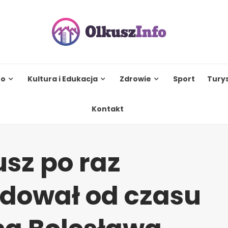
to
Kultura i Edukacja
Zdrowie
Sport
Tury
Kontakt
sz po raz
adował od czasu