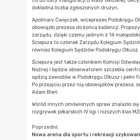
Co do daty inauguracji B klasy olkuskiej, dec
dokładna liczba zgłoszonych drużyn.
Apolinary Ćwięczek, wiceprezes Podokręgu Ol
obowiązki prezesa do końca kadencji. Propozy
zarządu, dzięki czemu jednym z 14 małopolsk
Ściepura to członek Zarządu Kolegium Sędzió
również Kolegium Sędziów Podokręgu Olkusz.
Ściepura jest także członkiem Komisji Odwoław
Nożnej i będzie obserwatorem szczebla centra
sędzią zawodów w Podokręgu Olkusz i pełni 
Po przejęciu przez nią obowiązków prezesa, 
Adam Bień.
Wśród innych omówionych spraw znalazło się
rozgrywek piłkarskich IV ligi i niższych klas
Continue
Poprzedni:
Nowa arena dla sportu i rekreacji szykowan