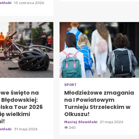
wiński
13 czerwca 2026
SPORT
we święto na
Młodzieżowe zmagania
 Błędowskiej:
na I Powiatowym
lska Tour 2026
Turnieju Strzeleckim w
się wielkimi
Olkuszu!
i!
Maciej Słowiński
21 maja 2026
260
wiński
31 maja 2026