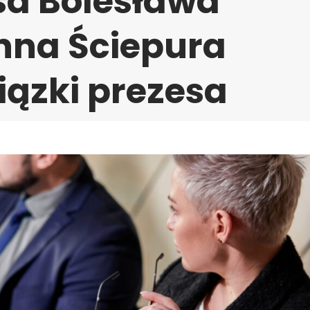
sa Bolesława
nna Ściepura
ązki prezesa