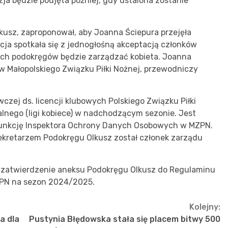
yzja będzie podjęta później, gdy ustalona zostanie
kusz, zaproponował, aby Joanna Ściepura przejęła
cja spotkała się z jednogłośną akceptacją członków
ich podokręgów będzie zarządzać kobieta. Joanna
w Małopolskiego Związku Piłki Nożnej, przewodniczy
czej ds. licencji klubowych Polskiego Związku Piłki
lnego (ligi kobiece) w nadchodzącym sezonie. Jest
funkcję Inspektora Ochrony Danych Osobowych w MZPN.
sekretarzem Podokręgu Olkusz został członek zarządu
 zatwierdzenie aneksu Podokręgu Olkusz do Regulaminu
 MZPN na sezon 2024/2025.
Kolejny:
a dla
Pustynia Błędowska stała się placem bitwy 500