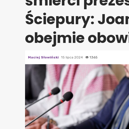
śmierci preze
Ściepury: Joa
obejmie obowi
Maciej Słowiński
15 lipca 2024
1365