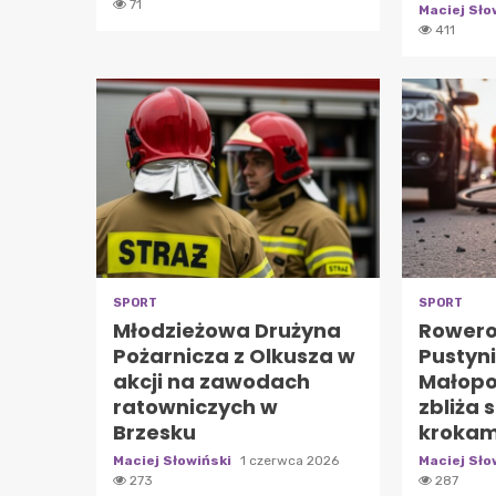
71
Maciej Sło
411
SPORT
SPORT
Młodzieżowa Drużyna
Rowero
Pożarnicza z Olkusza w
Pustyni
akcji na zawodach
Małopo
ratowniczych w
zbliża 
Brzesku
krokam
Maciej Słowiński
1 czerwca 2026
Maciej Sło
273
287