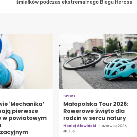
śmiałków podczas ekstremalnego Biegu Herosa
SPORT
wie 'Mechanika’
Małopolska Tour 2026:
ają pierwsze
Rowerowe święto dla
e w powiatowym
rodzin w sercu natury
u
Maciej Słowiński
4 czerwca 2026
zacyjnym
355