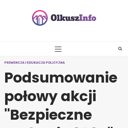
Skip
to
content
PRIMARY
MENU
PREWENCJA I EDUKACJA POLICYJNA
Podsumowanie
połowy akcji
"Bezpieczne