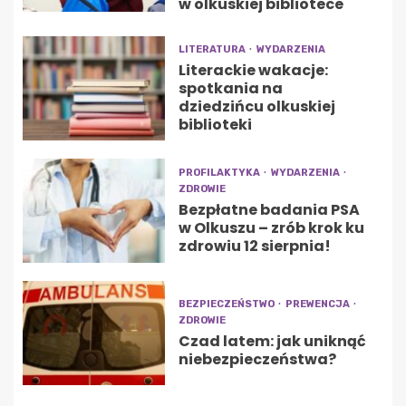
w olkuskiej bibliotece
LITERATURA
WYDARZENIA
Literackie wakacje:
spotkania na
dziedzińcu olkuskiej
biblioteki
PROFILAKTYKA
WYDARZENIA
ZDROWIE
Bezpłatne badania PSA
w Olkuszu – zrób krok ku
zdrowiu 12 sierpnia!
BEZPIECZEŃSTWO
PREWENCJA
ZDROWIE
Czad latem: jak uniknąć
niebezpieczeństwa?