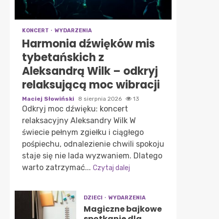
KONCERT
WYDARZENIA
Harmonia dźwięków mis
tybetańskich z
Aleksandrą Wilk – odkryj
relaksującą moc wibracji
Maciej Słowiński
8 sierpnia 2026
13
Odkryj moc dźwięku: koncert
relaksacyjny Aleksandry Wilk W
świecie pełnym zgiełku i ciągłego
pośpiechu, odnalezienie chwili spokoju
staje się nie lada wyzwaniem. Dlatego
warto zatrzymać...
Czytaj dalej
DZIECI
WYDARZENIA
Magiczne bajkowe
spotkanie dla