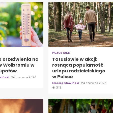
POZOSTAŁE
a orzeźwienia na
Tatusiowie w akcji:
w Wolbromiu w
rosnąca popularność
 upałów
urlopu rodzicielskiego
w Polsce
wiński
26 czerwca 2026
Maciej Słowiński
24 czerwca 2026
313