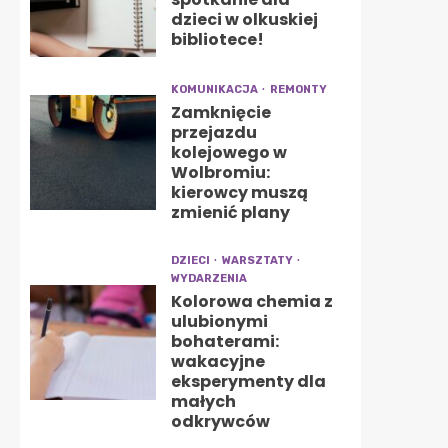
dzieci w olkuskiej
bibliotece!
KOMUNIKACJA
REMONTY
Zamknięcie
przejazdu
kolejowego w
Wolbromiu:
kierowcy muszą
zmienić plany
DZIECI
WARSZTATY
WYDARZENIA
Kolorowa chemia z
ulubionymi
bohaterami:
wakacyjne
eksperymenty dla
małych
odkrywców