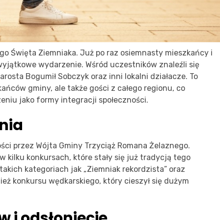
ego Święta Ziemniaka. Już po raz osiemnasty mieszkańcy i
 wyjątkowe wydarzenie. Wśród uczestników znaleźli się
rosta Bogumił Sobczyk oraz inni lokalni działacze. To
kańców gminy, ale także gości z całego regionu, co
eniu jako formy integracji społeczności.
nia
gości przez Wójta Gminy Trzyciąż Romana Żelaznego.
kilku konkursach, które stały się już tradycją tego
takich kategoriach jak „Ziemniak rekordzista” oraz
wnież konkursu wędkarskiego, który cieszył się dużym
 i odsłonięcie