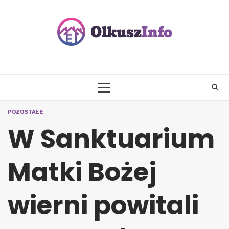
Skip
to
content
PRIMARY
MENU
POZOSTAŁE
W Sanktuarium
Matki Bożej
wierni powitali