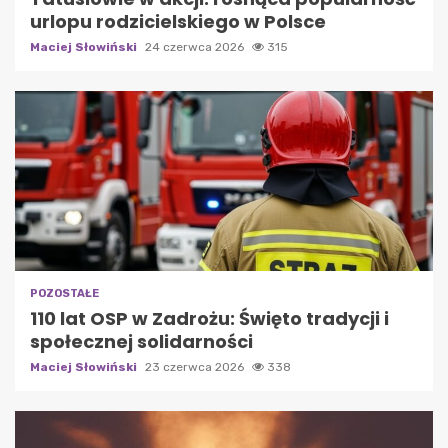
urlopu rodzicielskiego w Polsce
Maciej Słowiński
24 czerwca 2026
315
POZOSTAŁE
110 lat OSP w Zadrożu: Święto tradycji i
społecznej solidarności
Maciej Słowiński
23 czerwca 2026
338