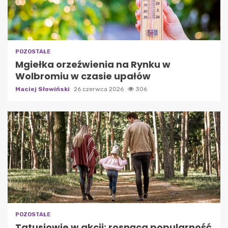
POZOSTAŁE
Mgiełka orzeźwienia na Rynku w
Wolbromiu w czasie upałów
Maciej Słowiński
26 czerwca 2026
306
POZOSTAŁE
Tatusiowie w akcji: rosnąca popularność