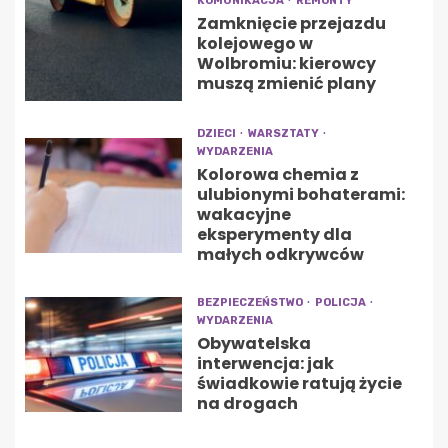
KOMUNIKACJA
REMONTY
Zamknięcie przejazdu
kolejowego w
Wolbromiu: kierowcy
muszą zmienić plany
DZIECI
WARSZTATY
WYDARZENIA
Kolorowa chemia z
ulubionymi bohaterami:
wakacyjne
eksperymenty dla
małych odkrywców
BEZPIECZEŃSTWO
POLICJA
WYDARZENIA
Obywatelska
interwencja: jak
świadkowie ratują życie
na drogach