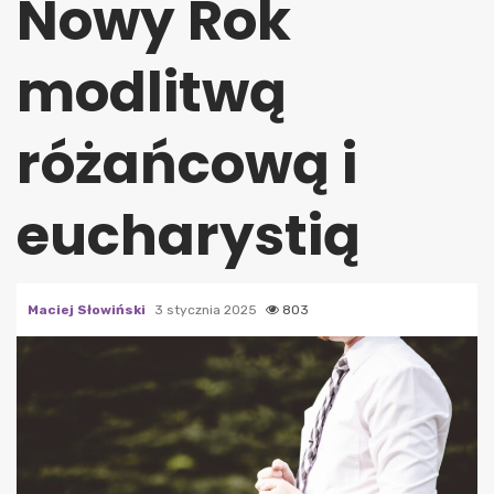
Nowy Rok
modlitwą
różańcową i
eucharystią
Maciej Słowiński
3 stycznia 2025
803