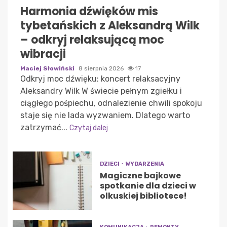
Harmonia dźwięków mis
tybetańskich z Aleksandrą Wilk
– odkryj relaksującą moc
wibracji
Maciej Słowiński
8 sierpnia 2026
17
Odkryj moc dźwięku: koncert relaksacyjny
Aleksandry Wilk W świecie pełnym zgiełku i
ciągłego pośpiechu, odnalezienie chwili spokoju
staje się nie lada wyzwaniem. Dlatego warto
zatrzymać...
Czytaj dalej
DZIECI
WYDARZENIA
Magiczne bajkowe
spotkanie dla dzieci w
olkuskiej bibliotece!