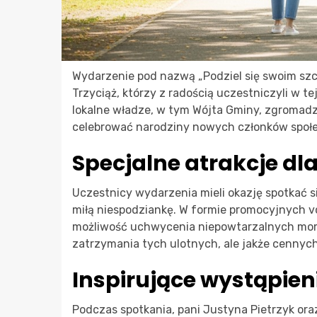
Wydarzenie pod nazwą „Podziel się swoim s
Trzyciąż, którzy z radością uczestniczyli w t
lokalne władze, w tym Wójta Gminy, zgromadz
celebrować narodziny nowych członków społe
Specjalne atrakcje dla
Uczestnicy wydarzenia mieli okazję spotkać s
miłą niespodziankę. W formie promocyjnych v
możliwość uchwycenia niepowtarzalnych mome
zatrzymania tych ulotnych, ale jakże cennych
Inspirujące wystąpieni
Podczas spotkania, pani Justyna Pietrzyk o