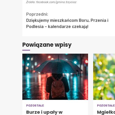
Źródło: facebook.com/gmina.trzyciaz
Continue
Poprzedni:
Dziękujemy mieszkańcom Boru, Przenia i
Reading
Podlesia – kalendarze czekają!
Powiązane wpisy
POZOSTAŁE
POZOSTAŁE
Burze i upały w
Mgiełk