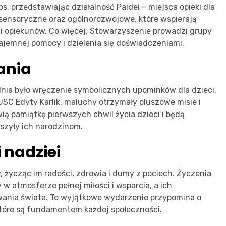
s, przedstawiając działalność Paidei – miejsca opieki dla
 sensoryczne oraz ogólnorozwojowe, które wspierają
w i opiekunów. Co więcej, Stowarzyszenie prowadzi grupy
ajemnej pomocy i dzielenia się doświadczeniami.
ania
ia było wręczenie symbolicznych upominków dla dzieci.
USC Edyty Karlik, maluchy otrzymały pluszowe misie i
ią pamiątkę pierwszych chwil życia dzieci i będą
yszyły ich narodzinom.
 nadziei
 życząc im radości, zdrowia i dumy z pociech. Życzenia
 w atmosferze pełnej miłości i wsparcia, a ich
ania świata. To wyjątkowe wydarzenie przypomina o
tóre są fundamentem każdej społeczności.