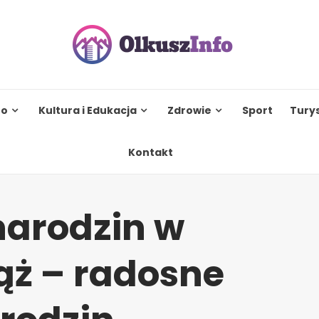
to
Kultura i Edukacja
Zdrowie
Sport
Tury
Kontakt
narodzin w
ąż – radosne