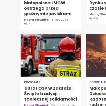
Małopolsce: IMGW
Rynku 
ostrzega przed
czasie
groźnymi zjawiskami
Maciej Sło
301
Maciej Słowiński
3 lipca 2026
215
POZOSTAŁE
POZOSTAŁE
110 lat OSP w Zadrożu:
Małopol
Święto tradycji i
Dzieck
społecznej solidarności
Radosn
rodzin 
Maciej Słowiński
23 czerwca 2026