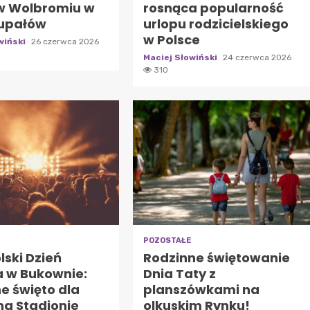
w Wolbromiu w
rosnąca popularność
 upałów
urlopu rodzicielskiego
w Polsce
wiński
26 czerwca 2026
Maciej Słowiński
24 czerwca 2026
310
POZOSTAŁE
ski Dzień
Rodzinne świętowanie
a w Bukownie:
Dnia Taty z
e święto dla
planszówkami na
na Stadionie
olkuskim Rynku!