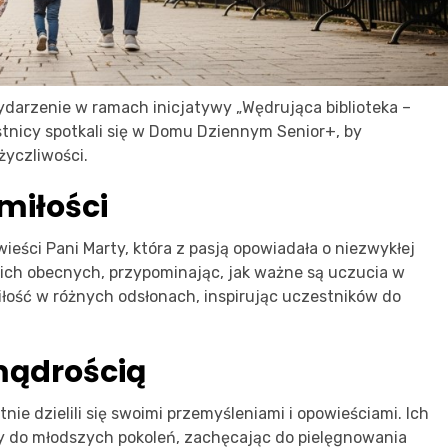
darzenie w ramach inicjatywy „Wędrująca biblioteka –
tnicy spotkali się w Domu Dziennym Senior+, by
życzliwości.
miłości
ieści Pani Marty, która z pasją opowiadała o niezwykłej
tkich obecnych, przypominając, jak ważne są uczucia w
łość w różnych odsłonach, inspirując uczestników do
 mądrością
nie dzielili się swoimi przemyśleniami i opowieściami. Ich
y do młodszych pokoleń, zachęcając do pielęgnowania