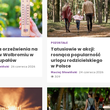
POZOSTAŁE
a orzeźwienia na
Tatusiowie w akcji:
w Wolbromiu w
rosnąca popularność
 upałów
urlopu rodzicielskiego
w Polsce
wiński
26 czerwca 2026
Maciej Słowiński
24 czerwca 2026
309