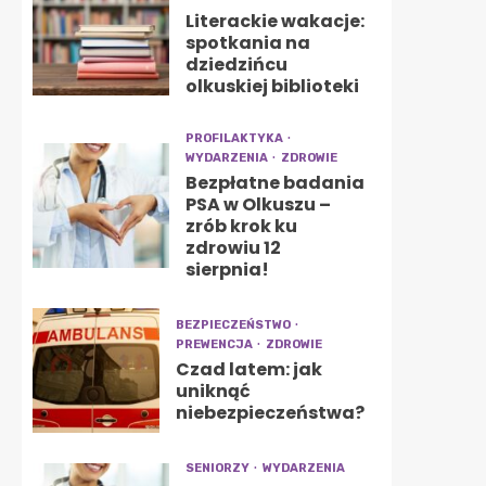
Literackie wakacje:
spotkania na
dziedzińcu
olkuskiej biblioteki
PROFILAKTYKA
WYDARZENIA
ZDROWIE
Bezpłatne badania
PSA w Olkuszu –
zrób krok ku
zdrowiu 12
sierpnia!
BEZPIECZEŃSTWO
PREWENCJA
ZDROWIE
Czad latem: jak
uniknąć
niebezpieczeństwa?
SENIORZY
WYDARZENIA