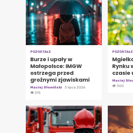
POZOSTAŁE
POZOSTAŁE
Burze i upały w
Mgiełk
Małopolsce: IMGW
Rynku 
ostrzega przed
czasie
groźnymi zjawiskami
Maciej Sło
300
Maciej Słowiński
3 lipca 2026
215