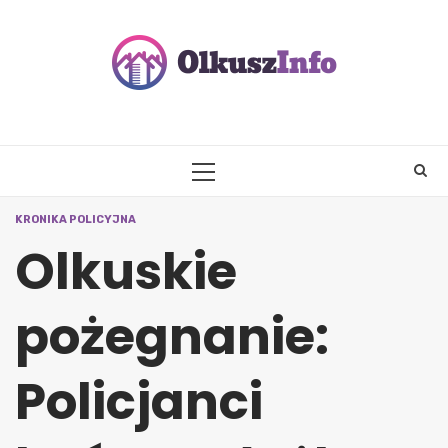
Skip
to
content
PRIMARY
MENU
KRONIKA POLICYJNA
Olkuskie
pożegnanie:
Policjanci