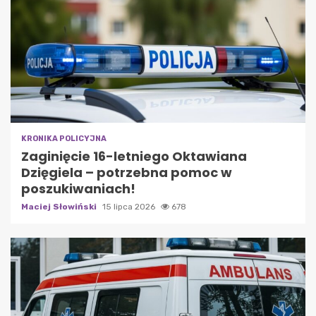
KRONIKA POLICYJNA
Zaginięcie 16-letniego Oktawiana
Dzięgiela – potrzebna pomoc w
poszukiwaniach!
Maciej Słowiński
15 lipca 2026
678