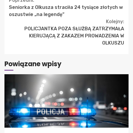
Continue
Poprzedni:
Seniorka z Olkusza straciła 24 tysiące złotych w
Reading
oszustwie „na legendę”
Kolejny:
POLICJANTKA POZA SŁUŻBĄ ZATRZYMAŁA
KIERUJĄCĄ Z ZAKAZEM PROWADZENIA W
OLKUSZU
Powiązane wpisy