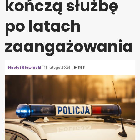
kończą służbę
po latach
zaangażowania
Maciej Słowiński
18 lutego 2026
355