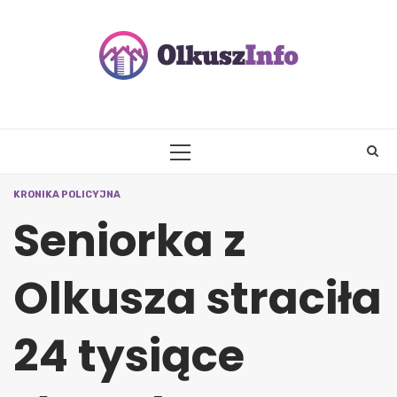
Skip
to
content
PRIMARY
MENU
KRONIKA POLICYJNA
Seniorka z
Olkusza straciła
24 tysiące