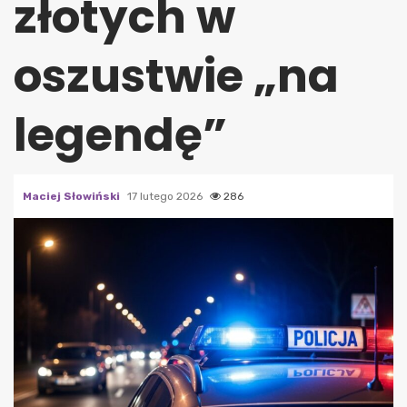
złotych w
oszustwie „na
legendę”
Maciej Słowiński
17 lutego 2026
286