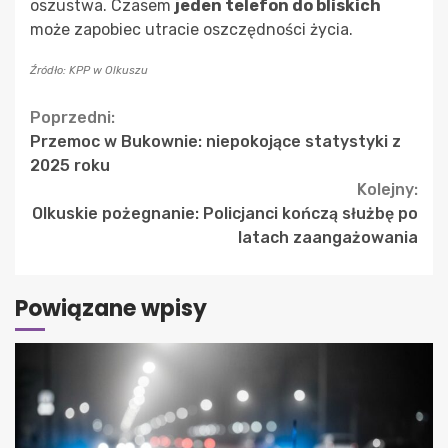
oszustwa. Czasem
jeden telefon do bliskich
może zapobiec utracie oszczędności życia.
Źródło: KPP w Olkuszu
Continue
Poprzedni:
Przemoc w Bukownie: niepokojące statystyki z
Reading
2025 roku
Kolejny:
Olkuskie pożegnanie: Policjanci kończą służbę po
latach zaangażowania
Powiązane wpisy