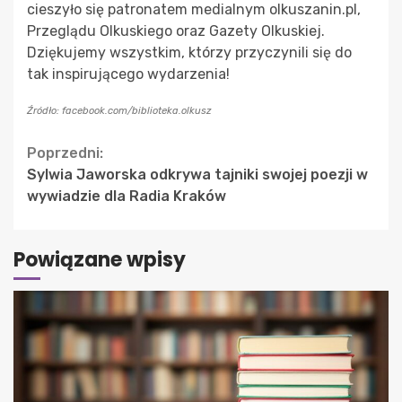
cieszyło się patronatem medialnym olkuszanin.pl,
Przeglądu Olkuskiego oraz Gazety Olkuskiej.
Dziękujemy wszystkim, którzy przyczynili się do
tak inspirującego wydarzenia!
Źródło: facebook.com/biblioteka.olkusz
Continue
Poprzedni:
Sylwia Jaworska odkrywa tajniki swojej poezji w
Reading
wywiadzie dla Radia Kraków
Powiązane wpisy