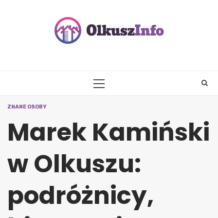
Skip
to
content
PRIMARY
MENU
ZNANE OSOBY
Marek Kamiński
w Olkuszu:
podróżnicy,