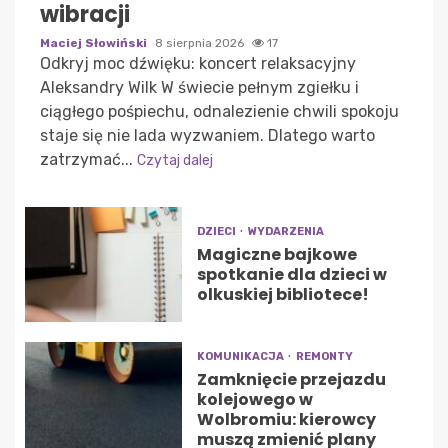
wibracji
Maciej Słowiński
8 sierpnia 2026
17
Odkryj moc dźwięku: koncert relaksacyjny
Aleksandry Wilk W świecie pełnym zgiełku i
ciągłego pośpiechu, odnalezienie chwili spokoju
staje się nie lada wyzwaniem. Dlatego warto
zatrzymać...
Czytaj dalej
DZIECI
WYDARZENIA
Magiczne bajkowe
spotkanie dla dzieci w
olkuskiej bibliotece!
KOMUNIKACJA
REMONTY
Zamknięcie przejazdu
kolejowego w
Wolbromiu: kierowcy
muszą zmienić plany