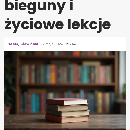
bieguny i
życiowe lekcje
Maciej Słowiński
22 maja 2026
253