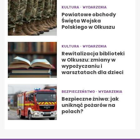
KULTURA
WYDARZENIA
Powiatowe obchody
Święta Wojska
Polskiego w Olkuszu
KULTURA
WYDARZENIA
Rewitalizacja biblioteki
w Olkuszu: zmiany w
wypożyczaniu i
warsztatach dla dzieci
BEZPIECZEŃSTWO
WYDARZENIA
Bezpieczne żniwa: jak
uniknąć pożarów na
polach?