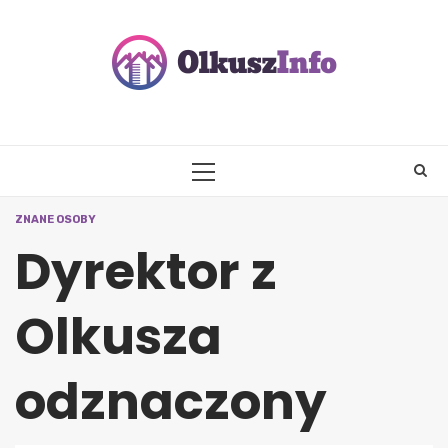
Skip
to
content
PRIMARY
MENU
ZNANE OSOBY
Dyrektor z
Olkusza
odznaczony