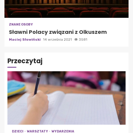
ZNANE OSOBY
Sławni Polacy związani z Olkuszem
Maciej Słowiński
14 września 2021
3581
Przeczytaj
DZIECI
WARSZTATY
WYDARZENIA