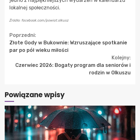
jedno z najpiękniejszych wydarzeń w kalendarzu
lokalnej społeczności.
Źródło: facebook.com/powiat.olkusz
Continue
Poprzedni:
Złote Gody w Bukownie: Wzruszające spotkanie
Reading
par po pół wieku miłości
Kolejny:
Czerwiec 2026: Bogaty program dla seniorów i
rodzin w Olkuszu
Powiązane wpisy