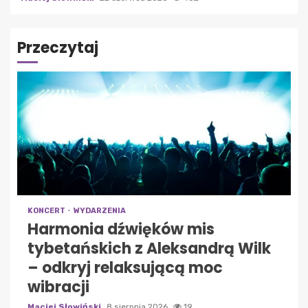
Przeczytaj
KONCERT
WYDARZENIA
Harmonia dźwięków mis
tybetańskich z Aleksandrą Wilk
– odkryj relaksującą moc
wibracji
Maciej Słowiński
8 sierpnia 2026
19