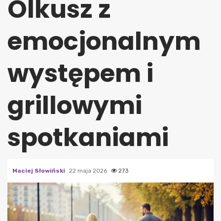
Olkusz z
emocjonalnym
występem i
grillowymi
spotkaniami
Maciej Słowiński
22 maja 2026
273