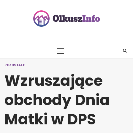
Skip
to
content
PRIMARY
MENU
POZOSTAŁE
Wzruszające
obchody Dnia
Matki w DPS