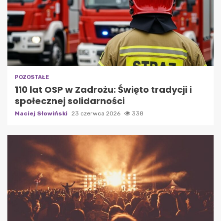
POZOSTAŁE
110 lat OSP w Zadrożu: Święto tradycji i
społecznej solidarności
Maciej Słowiński
23 czerwca 2026
338