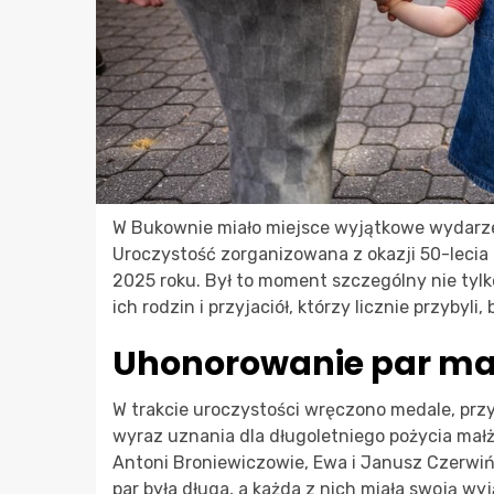
W Bukownie miało miejsce wyjątkowe wydarzen
Uroczystość zorganizowana z okazji 50-lecia 
2025 roku. Był to moment szczególny nie tylko d
ich rodzin i przyjaciół, którzy licznie przybyl
Uhonorowanie par ma
W trakcie uroczystości wręczono medale, przy
wyraz uznania dla długoletniego pożycia małż
Antoni Broniewiczowie, Ewa i Janusz Czerwiń
par była długa, a każda z nich miała swoją wy