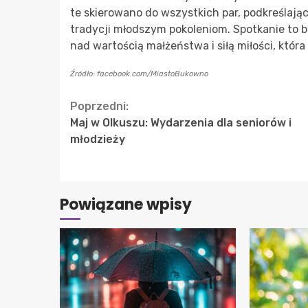
te skierowano do wszystkich par, podkreślając
tradycji młodszym pokoleniom. Spotkanie to był
nad wartością małżeństwa i siłą miłości, która
Źródło: facebook.com/MiastoBukowno
Continue
Poprzedni:
Maj w Olkuszu: Wydarzenia dla seniorów i
Reading
młodzieży
Powiązane wpisy