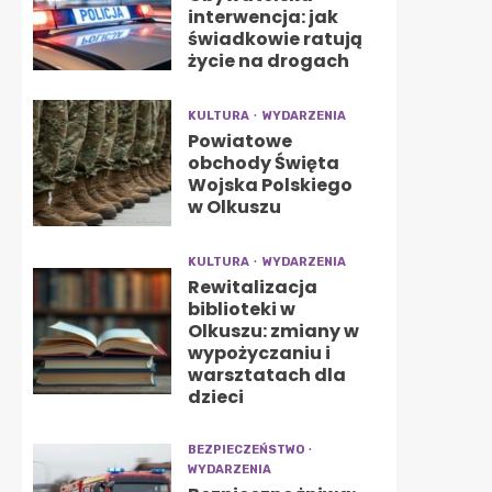
interwencja: jak
świadkowie ratują
życie na drogach
KULTURA
WYDARZENIA
Powiatowe
obchody Święta
Wojska Polskiego
w Olkuszu
KULTURA
WYDARZENIA
Rewitalizacja
biblioteki w
Olkuszu: zmiany w
wypożyczaniu i
warsztatach dla
dzieci
BEZPIECZEŃSTWO
WYDARZENIA