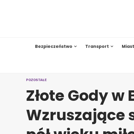
Skip
to
content
Bezpieczeństwo
Transport
Mias
POZOSTAŁE
Złote Gody w 
Wzruszające s