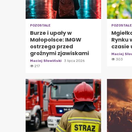
POZOSTAŁE
POZOSTAŁE
Burze i upały w
Mgiełk
Małopolsce: IMGW
Rynku 
ostrzega przed
czasie
groźnymi zjawiskami
Maciej Sło
303
Maciej Słowiński
3 lipca 2026
217