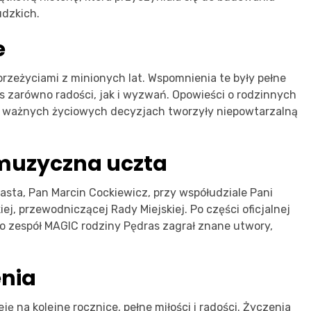
udzkich.
e
 przeżyciami z minionych lat. Wspomnienia te były pełne
s zarówno radości, jak i wyzwań. Opowieści o rodzinnych
że ważnych życiowych decyzjach tworzyły niepowtarzalną
i muzyczna uczta
asta, Pan Marcin Cockiewicz, przy współudziale Pani
ej, przewodniczącej Rady Miejskiej. Po części oficjalnej
o zespół MAGIC rodziny Pędras zagrał znane utwory,
enia
 na kolejne rocznice, pełne miłości i radości. Życzenia