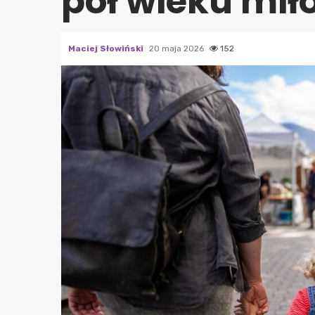
pół wieku mił
Maciej Słowiński
20 maja 2026
152