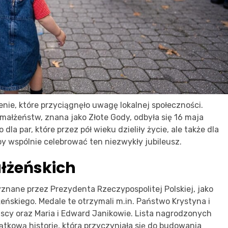
ie, które przyciągnęło uwagę lokalnej społeczności.
małżeństw, znana jako Złote Gody, odbyła się 16 maja
la par, które przez pół wieku dzieliły życie, ale także dla
i, by wspólnie celebrować ten niezwykły jubileusz.
łżeńskich
znane przez Prezydenta Rzeczypospolitej Polskiej, jako
eńskiego. Medale te otrzymali m.in. Państwo Krystyna i
scy oraz Maria i Edward Janikowie. Lista nagrodzonych
jątkową historię, która przyczyniała się do budowania