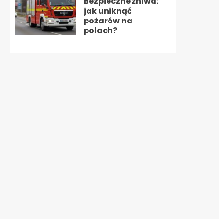
Bezpieczne żniwa:
jak uniknąć
pożarów na
polach?