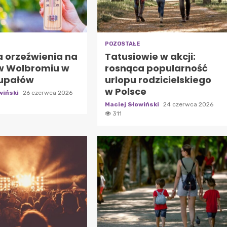
POZOSTAŁE
a orzeźwienia na
Tatusiowie w akcji:
w Wolbromiu w
rosnąca popularność
 upałów
urlopu rodzicielskiego
w Polsce
wiński
26 czerwca 2026
Maciej Słowiński
24 czerwca 2026
311