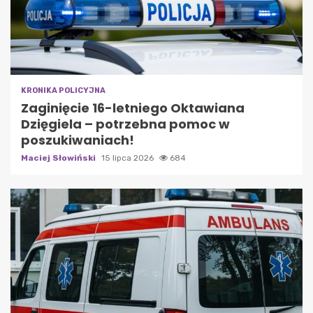
KRONIKA POLICYJNA
Zaginięcie 16-letniego Oktawiana
Dzięgiela – potrzebna pomoc w
poszukiwaniach!
Maciej Słowiński
15 lipca 2026
684