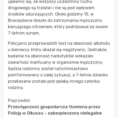
upewnić się, że wszyscy uczestnicy ruchu
drogowego są trzeźwi i nie są pod wpływem
środków odurzających. Około godziny 15, w
Braciejówce doszło do zatrzymania mężczyzny
kierującego citroenem, który podróżował ze swoim
7-letnim synem.
Policjanci przeprowadzili test na obecność alkoholu
u kierowcy, który okazał się negatywny. Jednakże,
badanie na obecność narkotyków wskazało
zawartość marihuany w organizmie mężczyzny.
Sędzia rodzinny został natychmiastowo
poinformowany o całej sytuacji, a 7-letnie dziecko
przekazane zostało pod opiekę innego członka
rodziny.
Continue
Poprzedni:
Przestępczość gospodarcza tłumiona przez
Reading
Policję w Olkuszu – zabezpieczono nielegalne