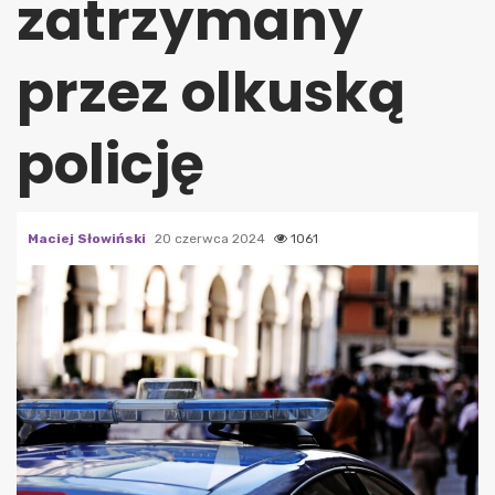
zatrzymany
przez olkuską
policję
Maciej Słowiński
20 czerwca 2024
1061