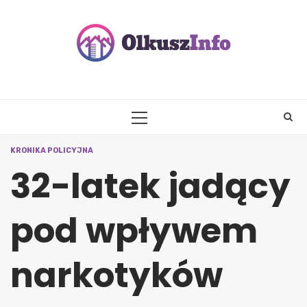
Skip
to
content
PRIMARY
MENU
KRONIKA POLICYJNA
32-latek jadący
pod wpływem
narkotyków