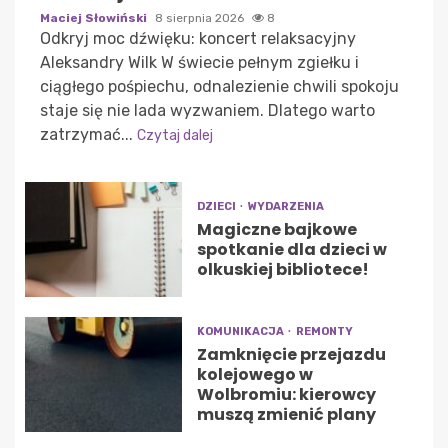
Maciej Słowiński
8 sierpnia 2026
8
Odkryj moc dźwięku: koncert relaksacyjny
Aleksandry Wilk W świecie pełnym zgiełku i
ciągłego pośpiechu, odnalezienie chwili spokoju
staje się nie lada wyzwaniem. Dlatego warto
zatrzymać...
Czytaj dalej
DZIECI
WYDARZENIA
Magiczne bajkowe
spotkanie dla dzieci w
olkuskiej bibliotece!
KOMUNIKACJA
REMONTY
Zamknięcie przejazdu
kolejowego w
Wolbromiu: kierowcy
muszą zmienić plany