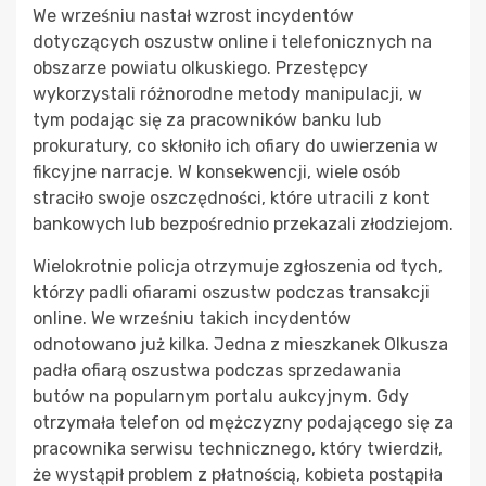
We wrześniu nastał wzrost incydentów
dotyczących oszustw online i telefonicznych na
obszarze powiatu olkuskiego. Przestępcy
wykorzystali różnorodne metody manipulacji, w
tym podając się za pracowników banku lub
prokuratury, co skłoniło ich ofiary do uwierzenia w
fikcyjne narracje. W konsekwencji, wiele osób
straciło swoje oszczędności, które utracili z kont
bankowych lub bezpośrednio przekazali złodziejom.
Wielokrotnie policja otrzymuje zgłoszenia od tych,
którzy padli ofiarami oszustw podczas transakcji
online. We wrześniu takich incydentów
odnotowano już kilka. Jedna z mieszkanek Olkusza
padła ofiarą oszustwa podczas sprzedawania
butów na popularnym portalu aukcyjnym. Gdy
otrzymała telefon od mężczyzny podającego się za
pracownika serwisu technicznego, który twierdził,
że wystąpił problem z płatnością, kobieta postąpiła