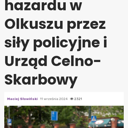
hazardu w
Olkuszu przez
siły policyjne i
Urząd Celno-
Skarbowy
Maciej Słowiński
11 września 2024
2321