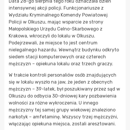
Data 28-go sierpnia tego roku oznaczała dzień
intensywnej akcji policji. Funkcjonariusze z
Wydziału Kryminalnego Komendy Powiatowej
Policji w Olkuszu, mając wsparcie ze strony
Małopolskiego Urzędu Celno-Skarbowego z
Krakowa, wkroczyli do lokalu w Olkuszu.
Podejrzewali, że miejsce to jest centrum
nielegalnego hazardu. Wewnątrz budynku odkryto
siedem stacji komputerowych oraz czterech
mężczyzn – opiekuna lokalu oraz trzech graczy.
W trakcie kontroli personaliów osób znajdujących
się w lokalu wyszło na jaw, że jeden z obecnych
mężczyzn – 39-latek, był poszukiwany przez sąd w
Olkuszu do odbycia 30-dniowej kary pozbawienia
wolności za różne wykroczenia. U innego
mężczyzny tej samej grupy wiekowej znaleziono
narkotyk – amfetaminę. Wszyscy trzej mężczyźni,
włączając opiekuna miejsca, zostali aresztowani.