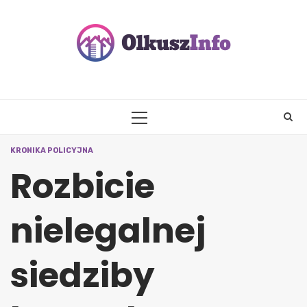
Skip
to
content
PRIMARY
MENU
KRONIKA POLICYJNA
Rozbicie
nielegalnej
siedziby