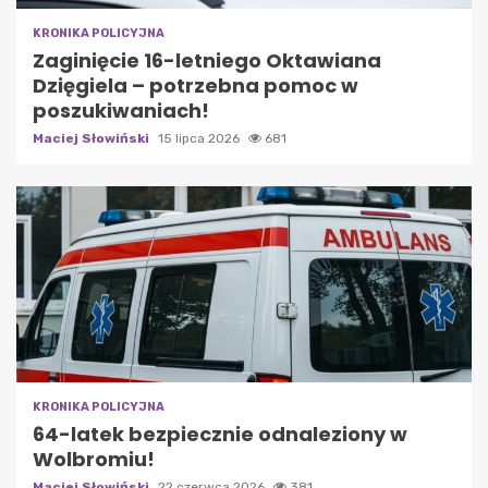
KRONIKA POLICYJNA
Zaginięcie 16-letniego Oktawiana
Dzięgiela – potrzebna pomoc w
poszukiwaniach!
Maciej Słowiński
15 lipca 2026
681
KRONIKA POLICYJNA
64-latek bezpiecznie odnaleziony w
Wolbromiu!
Maciej Słowiński
22 czerwca 2026
381