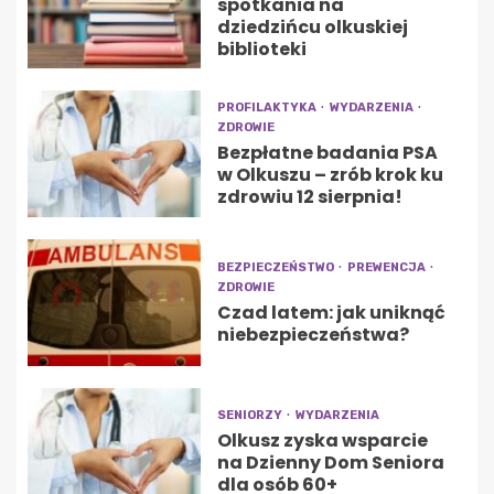
spotkania na
dziedzińcu olkuskiej
biblioteki
PROFILAKTYKA
WYDARZENIA
ZDROWIE
Bezpłatne badania PSA
w Olkuszu – zrób krok ku
zdrowiu 12 sierpnia!
BEZPIECZEŃSTWO
PREWENCJA
ZDROWIE
Czad latem: jak uniknąć
niebezpieczeństwa?
SENIORZY
WYDARZENIA
Olkusz zyska wsparcie
na Dzienny Dom Seniora
dla osób 60+