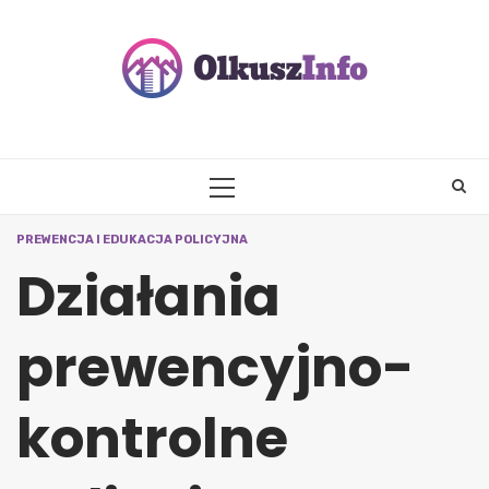
Skip
to
content
PRIMARY
MENU
PREWENCJA I EDUKACJA POLICYJNA
Działania
prewencyjno-
kontrolne