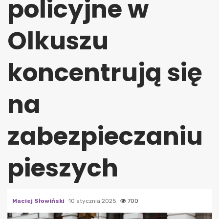
policyjne w
Olkuszu
koncentrują się
na
zabezpieczaniu
pieszych
Maciej Słowiński
10 stycznia 2025
700