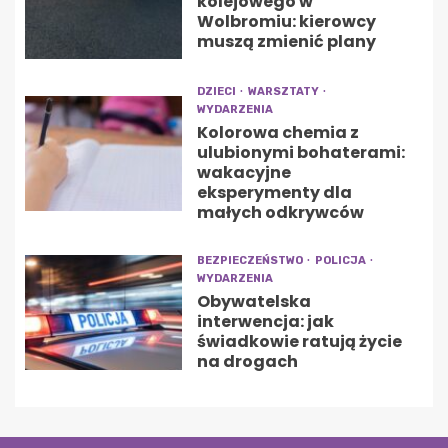
kolejowego w
Wolbromiu: kierowcy
muszą zmienić plany
DZIECI
WARSZTATY
WYDARZENIA
Kolorowa chemia z
ulubionymi bohaterami:
wakacyjne
eksperymenty dla
małych odkrywców
BEZPIECZEŃSTWO
POLICJA
WYDARZENIA
Obywatelska
interwencja: jak
świadkowie ratują życie
na drogach