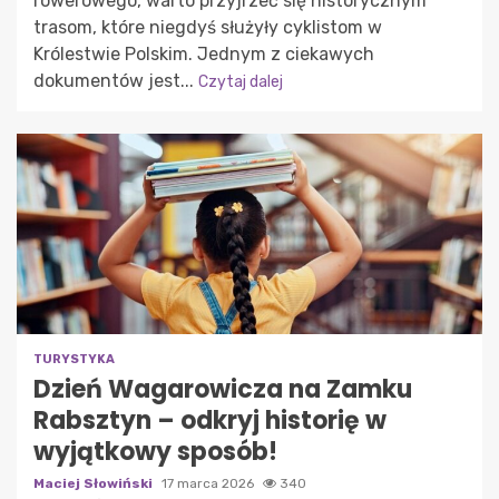
rowerowego, warto przyjrzeć się historycznym
trasom, które niegdyś służyły cyklistom w
Królestwie Polskim. Jednym z ciekawych
dokumentów jest...
Czytaj dalej
TURYSTYKA
Dzień Wagarowicza na Zamku
Rabsztyn – odkryj historię w
wyjątkowy sposób!
Maciej Słowiński
17 marca 2026
340